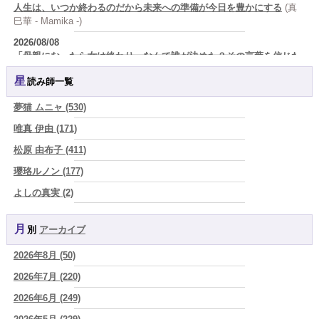
人生は、いつか終わるのだから未来への準備が今日を豊かにする
(真
巳華 - Mamika -)
2026/08/08
「母親になったら女は終わり』なんて誰が決めた？その言葉を信じた
瞬間から、あなたの人生は他人の脚本になっている」
(芽百マミム)
星読み師一覧
2026/08/08
「人生が変わらない人には、ある共通点がある 裏切った人を許すので
夢猫 ムニャ (530)
はなく、自分を裏切り続けることをやめない人
(芽百マミム)
唯真 伊由 (171)
2026/08/08
松原 由布子 (411)
生きづらさと恋愛の悩みを繰り返すあなたへ
(紅月Luru)
瓔珞ルノン (177)
2026/08/08
真寿の開運Cooking 鮭が教えてくれた、"積み重ねた先にある豊か
よしの真実 (2)
さ"
(プラタ 真寿)
YOSHIKI (58)
2026/08/07
月別
アーカイブ
よみ (39)
『頑張って好かれる』を やめてみました。届いた 一通のメッセー
ジ。
(プラタ 真寿)
2026年8月 (50)
一之森 陽柑 (26)
2026/08/07
2026年7月 (220)
椰奈空 (64)
2026年8月8日 甲寅――自分の軸を持ちながら、世界と対話する日
(あ
ぐり)
2026年6月 (249)
ワカリミ (1)