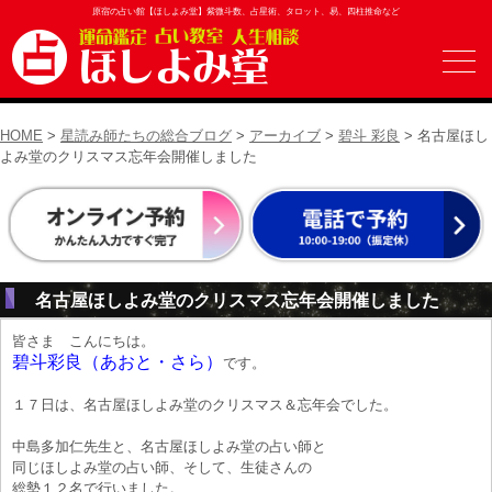
原宿の占い館【ほしよみ堂】紫微斗数、占星術、タロット、易、四柱推命など
HOME
>
星読み師たちの総合ブログ
>
アーカイブ
>
碧斗 彩良
> 名古屋ほし
よみ堂のクリスマス忘年会開催しました
名古屋ほしよみ堂のクリスマス忘年会開催しました
皆さま こんにちは。
碧斗彩良（あおと・さら）
です。
１７日は、名古屋ほしよみ堂のクリスマス＆忘年会でした。
中島多加仁先生と、名古屋ほしよみ堂の占い師と
同じほしよみ堂の占い師、そして、生徒さんの
総勢１２名で行いました。