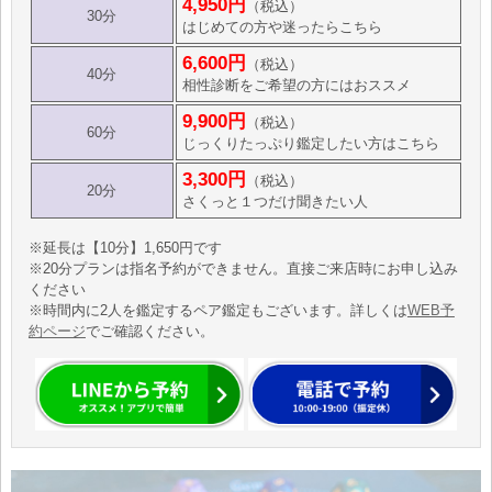
4,950円
（税込）
30分
はじめての方や迷ったらこちら
6,600円
（税込）
40分
相性診断をご希望の方にはおススメ
9,900円
（税込）
60分
じっくりたっぷり鑑定したい方はこちら
3,300円
（税込）
20分
さくっと１つだけ聞きたい人
※延長は【10分】1,650円です
※20分プランは指名予約ができません。直接ご来店時にお申し込み
ください
※時間内に2人を鑑定するペア鑑定もございます。詳しくは
WEB予
約ページ
でご確認ください。