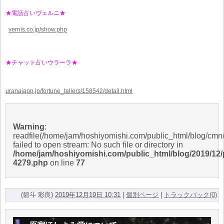
★電話占いヴェルニ★
vernis.co.jp/show.php
★チャット占いウラーラ★
uranaiapp.jp/fortune_tellers/158542/detail.html
Warning
:
readfile(/home/jam/hoshiyomishi.com/public_html/blog/cmn/
failed to open stream: No such file or directory in
/home/jam/hoshiyomishi.com/public_html/blog/2019/12/
4279.php
on line
77
(碧斗 彩良)
2019年12月19日 10:31
|
個別ページ
|
トラックバック(0)