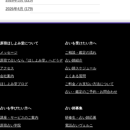
2026/08/07
2026年5月 (229)
神楽峰ヴィスカ (10)
新しいことに触れると、自分の中の回路がひらく｜好奇心を持ち続け
2026年4月 (179)
赤羽うさぎ (341)
る楽しさ
(美月マーシャ)
2026年3月 (178)
海 (207)
2026/08/07
2026年8月7日 癸丑 自分を消さずに、調和を育てる日
(あぐり)
2026年2月 (180)
梅星沢庵 (67)
2026年1月 (200)
藤間 由奈 (31)
原宿ほしよみ堂について
占いを受けたい方へ
2025年12月 (201)
橘メルロ (7)
2025年11月 (252)
メッセージ
ご相談・鑑定の流れ
鈴喜みわこ (8)
原宿で占いなら『ほしよみ堂』へどうぞ
占い師紹介
2025年10月 (242)
鯖ノ実 ソニン (19)
アクセス
占い師スケジュール
2025年9月 (196)
愛音ソナタ (16)
会社案内
よくある質問
2025年8月 (182)
紫村 明世 (34)
ほしよみ堂ブログ
ご料金／お支払い方法について
2025年7月 (192)
豊玉識 (2)
占い・鑑定のご予約・お問合わせ
2025年6月 (126)
妙見旬香 (166)
2025年5月 (43)
サーペント (92)
占いを学びたい方へ
占い師募集
2025年4月 (68)
里村 天胡 (107)
講座・サービスのご案内
研修生・占い師応募
2025年3月 (67)
さてら (94)
原宿占い学院
電話占いヴェルニ