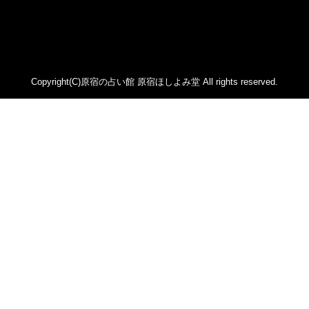
2022年8月 (89)
鍋島菊歌 (319)
2022年7月 (92)
希吹 青花 (33)
2022年6月 (53)
カァリィ (47)
2022年5月 (107)
かんだ ななみ (137)
Copyright(C)原宿の占い館 原宿ほしよみ堂 All rights reserved.
2022年4月 (81)
レイモンド翔 (46)
2022年3月 (71)
華月カゲツ (2)
2022年2月 (54)
ジュンコエメラルド (474)
2022年1月 (92)
あいしー (1)
2021年12月 (112)
祈空壱苺 (44)
2021年11月 (96)
ハウル・シオン (100)
2021年10月 (89)
鳳月 李玲 (21)
2021年9月 (72)
原宿ほしよみ堂ブログ (33)
2021年8月 (102)
星乃 蒼穹 (32)
2021年7月 (113)
鳳凰ラナン (26)
2021年6月 (91)
ホンキイ軍間 (14)