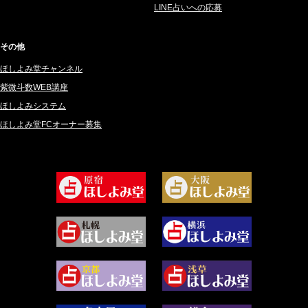
2025年2月 (50)
紗莉紗 もも (149)
LINE占いへの応募
2025年1月 (48)
碧斗 彩良 (343)
2024年12月 (57)
桜望巴千 (270)
その他
2024年11月 (38)
綺咲みゆき (22)
ほしよみ堂チャンネル
2024年10月 (36)
比呂 酒井 (59)
紫微斗数WEB講座
2024年9月 (39)
ロザリン (157)
ほしよみシステム
ほしよみ堂FCオーナー募集
2024年8月 (45)
坂宮 鈴果 (82)
2024年7月 (78)
白金澪羅 (80)
2024年6月 (62)
坂本レイコ (19)
2024年5月 (92)
尾羽奈美海 (95)
2024年4月 (50)
むらさきちゃん (128)
2024年3月 (49)
藻那ムール (2)
2024年2月 (40)
雪ヶ谷 モモン (4)
2024年1月 (63)
白丸モカ (180)
2023年12月 (86)
水浅葱 旬時 (150)