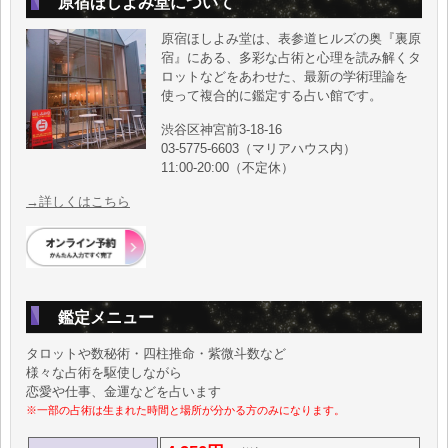
原宿ほしよみ堂について
原宿ほしよみ堂は、表参道ヒルズの奥『裏原
宿』にある、多彩な占術と心理を読み解くタ
ロットなどをあわせた、最新の学術理論を
使って複合的に鑑定する占い館です。
渋谷区神宮前3-18-16
03-5775-6603（マリアハウス内）
11:00-20:00（不定休）
→詳しくはこちら
鑑定メニュー
タロットや数秘術・四柱推命・紫微斗数など
様々な占術を駆使しながら
恋愛や仕事、金運などを占います
※一部の占術は生まれた時間と場所が分かる方のみになります。