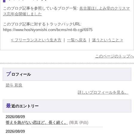
このブログ記事を参照しているブログ一覧:
名古屋ほしよみ堂のクリスマ
ス忘年会開催しました
このブログ記事に対するトラックバックURL:
https://www.hoshiyomishi.com/bcms/mt-tb.cgi/6975
< フリーランスという生き方
|
一覧へ戻る
|
迷うということ >
このページのトップへ
プロフィール
碧斗 彩良
詳しいプロフィールを見る。
最近のエントリー
2026/08/09
答えを急がない恋ほど、長く続く。
(唯真 伊由)
2026/08/09