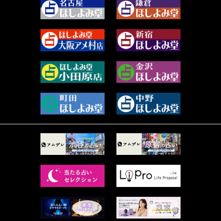
2023年11月 (67)
阿佐霧 峰麿 (37)
2023年10月 (36)
源 彩乃 (65)
2023年9月 (37)
美月マーシャ (212)
2023年8月 (46)
芽百マミム (741)
2023年7月 (59)
真巳華 - Mamika - (269)
2023年6月 (73)
プラタ 真寿 (165)
2023年5月 (67)
紅月Luru (5)
2023年4月 (73)
ルーカス伽豆海 (1111)
2023年3月 (92)
鈴木 リンダ (264)
2023年2月 (99)
レモネード (102)
2023年1月 (96)
才谷クララ (95)
2022年12月 (72)
木杉泉風 (116)
2022年11月 (72)
桐野有民 (31)
2022年10月 (87)
月夜巳キメラ (4)
2022年9月 (85)
菊地柚姫 (78)