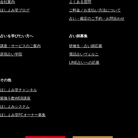
会社案内
よくある質問
2025年8月 (182)
紫村 明世 (34)
ほしよみ堂ブログ
ご料金／お支払い方法について
2025年7月 (192)
豊玉識 (2)
占い・鑑定のご予約・お問合わせ
2025年6月 (126)
妙見旬香 (166)
2025年5月 (43)
サーペント (92)
占いを学びたい方へ
占い師募集
2025年4月 (68)
里村 天胡 (107)
講座・サービスのご案内
研修生・占い師応募
2025年3月 (67)
さてら (94)
原宿占い学院
電話占いヴェルニ
2025年2月 (50)
紗莉紗 もも (149)
LINE占いへの応募
2025年1月 (48)
碧斗 彩良 (343)
2024年12月 (57)
桜望巴千 (270)
その他
2024年11月 (38)
綺咲みゆき (22)
ほしよみ堂チャンネル
2024年10月 (36)
比呂 酒井 (59)
紫微斗数WEB講座
2024年9月 (39)
ロザリン (157)
ほしよみシステム
ほしよみ堂FCオーナー募集
2024年8月 (45)
坂宮 鈴果 (82)
2024年7月 (78)
白金澪羅 (80)
2024年6月 (62)
坂本レイコ (19)