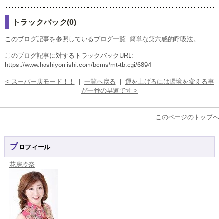
トラックバック(0)
このブログ記事を参照しているブログ一覧:
簡単な第六感的呼吸法。
このブログ記事に対するトラックバックURL:
https://www.hoshiyomishi.com/bcms/mt-tb.cgi/6894
< スーパー庚モード！！
|
一覧へ戻る
|
運を上げるには環境を変える事
が一番の早道です >
このページのトップへ
プロフィール
花房玲奈