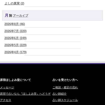
2026/08/07
よしの真実 (2)
2026年8月7日 癸丑 自分を消さずに、調和を育てる日
(あぐり)
YOSHIKI (58)
2026/08/07
月別
アーカイブ
よみ (39)
時間は前に進んでいく。後悔は消せないけれど未来を変えていくこと
ができる
(真巳華 - Mamika -)
2026年8月 (46)
一之森 陽柑 (26)
2026/08/07
2026年7月 (220)
椰奈空 (64)
「いいお母さん」という仮面を外した日に、鏡の中に立っていたのは
誰でしたか」
2026年6月 (249)
(芽百マミム)
ワカリミ (1)
2026/08/07
2026年5月 (229)
神楽峰ヴィスカ (10)
「運命の人を探して何年も迷った。でも最後に気づく…本当に人生を
2026年4月 (179)
赤羽うさぎ (341)
狂わせるのは『誰を好きになったか』ではなく、『間違ったタイミン
グを運命だと信じたこと』だった
(芽百マミム)
2026年3月 (178)
海 (207)
2026/08/06
2026年2月 (180)
梅星沢庵 (67)
真寿の開運Cooking 二段弁当に詰めた、調和のエネルギー。品数が
2026年1月 (200)
藤間 由奈 (31)
増える日は、心にも余裕がある証拠かもしれません
(プラタ 真寿)
原宿ほしよみ堂について
占いを受けたい方へ
2025年12月 (201)
橘メルロ (7)
2025年11月 (252)
メッセージ
ご相談・鑑定の流れ
鈴喜みわこ (8)
原宿で占いなら『ほしよみ堂』へどうぞ
占い師紹介
2025年10月 (242)
鯖ノ実 ソニン (19)
アクセス
占い師スケジュール
2025年9月 (196)
愛音ソナタ (16)