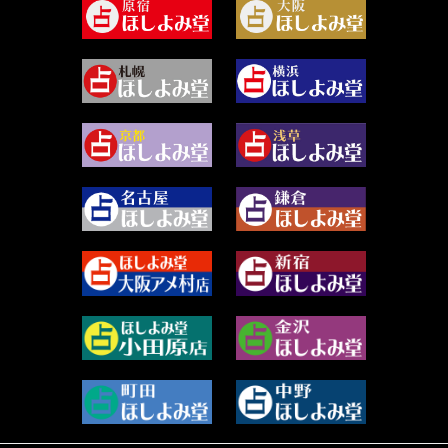
2024年5月 (92)
尾羽奈美海 (95)
2024年4月 (50)
むらさきちゃん (128)
2024年3月 (49)
藻那ムール (2)
2024年2月 (40)
雪ヶ谷 モモン (4)
2024年1月 (63)
白丸モカ (180)
2023年12月 (86)
水浅葱 旬時 (150)
2023年11月 (67)
阿佐霧 峰麿 (37)
2023年10月 (36)
源 彩乃 (65)
2023年9月 (37)
美月マーシャ (212)
2023年8月 (46)
芽百マミム (739)
2023年7月 (59)
真巳華 - Mamika - (268)
2023年6月 (73)
プラタ 真寿 (165)
2023年5月 (67)
紅月Luru (5)
2023年4月 (73)
ルーカス伽豆海 (1111)
2023年3月 (92)
鈴木 リンダ (264)