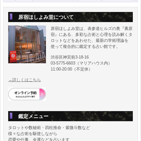
原宿ほしよみ堂について
原宿ほしよみ堂は、表参道ヒルズの奥『裏原
宿』にある、多彩な占術と心理を読み解くタ
ロットなどをあわせた、最新の学術理論を
使って複合的に鑑定する占い館です。
渋谷区神宮前3-18-16
03-5775-6603（マリアハウス内）
11:00-20:00（不定休）
→詳しくはこちら
鑑定メニュー
タロットや数秘術・四柱推命・紫微斗数など
様々な占術を駆使しながら
恋愛や仕事、金運などを占います