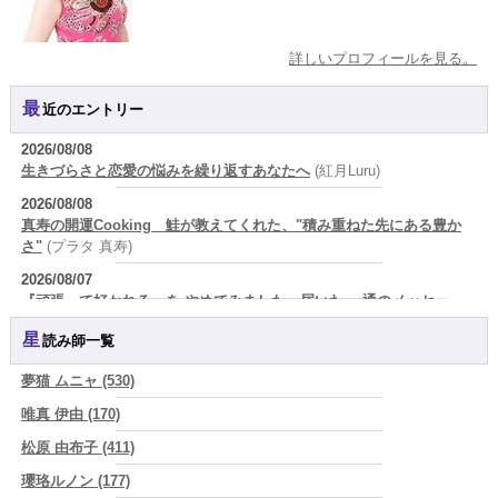
詳しいプロフィールを見る。
最近のエントリー
2026/08/08
生きづらさと恋愛の悩みを繰り返すあなたへ
(紅月Luru)
2026/08/08
真寿の開運Cooking 鮭が教えてくれた、"積み重ねた先にある豊か
さ"
(プラタ 真寿)
2026/08/07
『頑張って好かれる』を やめてみました。届いた 一通のメッセー
ジ。
(プラタ 真寿)
星読み師一覧
2026/08/07
2026年8月8日 甲寅――自分の軸を持ちながら、世界と対話する日
(あ
夢猫 ムニャ (530)
ぐり)
唯真 伊由 (170)
2026/08/07
松原 由布子 (411)
新しいことに触れると、自分の中の回路がひらく｜好奇心を持ち続け
る楽しさ
(美月マーシャ)
瓔珞ルノン (177)