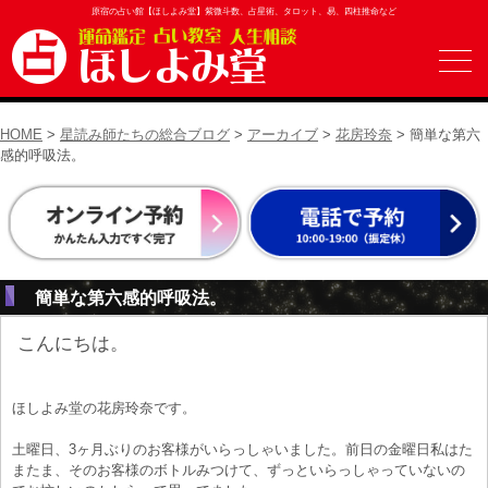
原宿の占い館【ほしよみ堂】紫微斗数、占星術、タロット、易、四柱推命など
HOME
>
星読み師たちの総合ブログ
>
アーカイブ
>
花房玲奈
> 簡単な第六
感的呼吸法。
簡単な第六感的呼吸法。
こんにちは。
ほしよみ堂の花房玲奈です。
土曜日、3ヶ月ぶりのお客様がいらっしゃいました。前日の金曜日私はた
またま、そのお客様のボトルみつけて、ずっといらっしゃっていないの