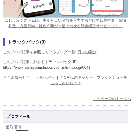
ほしよみシステムは、生年月日や名前を入力するだけで四柱推命・紫微
斗数・九星気学・姓名判断が一括で出せる総合鑑定サービスです。
トラックバック(0)
このブログ記事を参照しているブログ一覧:
日々の学び
このブログ記事に対するトラックバックURL:
https://www.hoshiyomishi.com/bcms/mt-tb.cgi/6041
< ＊お知らせ＊
|
一覧へ戻る
|
＊SATCのキャリー・ブラッドショーを
占ってみたら＊ >
このページのトップへ
プロフィール
星乃 蒼穹