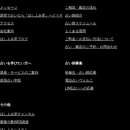
2025年11月 (252)
メッセージ
ご相談・鑑定の流れ
鈴喜みわこ (8)
原宿で占いなら『ほしよみ堂』へどうぞ
占い師紹介
2025年10月 (242)
鯖ノ実 ソニン (19)
アクセス
占い師スケジュール
2025年9月 (196)
愛音ソナタ (16)
会社案内
よくある質問
2025年8月 (182)
紫村 明世 (34)
ほしよみ堂ブログ
ご料金／お支払い方法について
2025年7月 (192)
豊玉識 (2)
占い・鑑定のご予約・お問合わせ
2025年6月 (126)
妙見旬香 (166)
2025年5月 (43)
サーペント (92)
占いを学びたい方へ
占い師募集
2025年4月 (68)
里村 天胡 (107)
講座・サービスのご案内
研修生・占い師応募
2025年3月 (67)
さてら (94)
原宿占い学院
電話占いヴェルニ
2025年2月 (50)
紗莉紗 もも (149)
LINE占いへの応募
2025年1月 (48)
碧斗 彩良 (343)
2024年12月 (57)
桜望巴千 (270)
その他
2024年11月 (38)
綺咲みゆき (22)
ほしよみ堂チャンネル
2024年10月 (36)
比呂 酒井 (59)
紫微斗数WEB講座
2024年9月 (39)
ロザリン (157)
ほしよみシステム