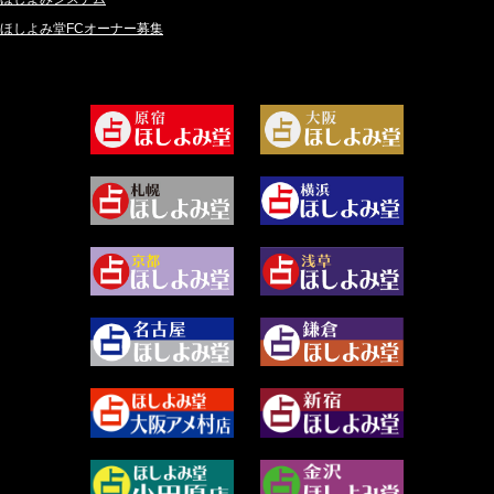
ほしよみ堂FCオーナー募集
2024年8月 (45)
坂宮 鈴果 (82)
2024年7月 (78)
白金澪羅 (80)
2024年6月 (62)
坂本レイコ (19)
2024年5月 (92)
尾羽奈美海 (95)
2024年4月 (50)
むらさきちゃん (128)
2024年3月 (49)
藻那ムール (2)
2024年2月 (40)
雪ヶ谷 モモン (4)
2024年1月 (63)
白丸モカ (180)
2023年12月 (86)
水浅葱 旬時 (150)
2023年11月 (67)
阿佐霧 峰麿 (37)
2023年10月 (36)
源 彩乃 (65)
2023年9月 (37)
美月マーシャ (212)
2023年8月 (46)
芽百マミム (741)
2023年7月 (59)
真巳華 - Mamika - (268)
2023年6月 (73)