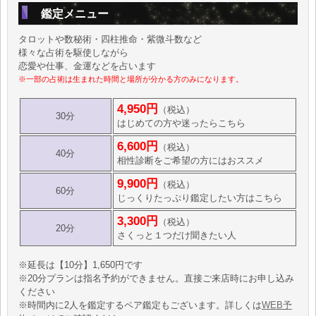
鑑定メニュー
タロットや数秘術・四柱推命・紫微斗数など
様々な占術を駆使しながら
恋愛や仕事、金運などを占います
※一部の占術は生まれた時間と場所が分かる方のみになります。
4,950円
（税込）
30分
はじめての方や迷ったらこちら
6,600円
（税込）
40分
相性診断をご希望の方にはおススメ
9,900円
（税込）
60分
じっくりたっぷり鑑定したい方はこちら
3,300円
（税込）
20分
さくっと１つだけ聞きたい人
※延長は【10分】1,650円です
※20分プランは指名予約ができません。直接ご来店時にお申し込み
ください
※時間内に2人を鑑定するペア鑑定もございます。詳しくは
WEB予