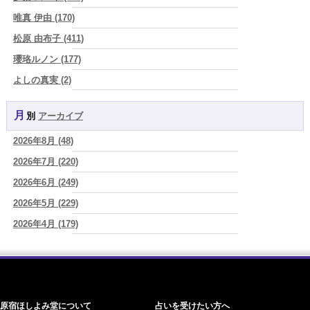
さ"
(プラタ 真寿)
唯真 伊由 (170)
2026/08/07
松原 由布子 (411)
『頑張って好かれる』を やめてみました。届いた 一通のメッセー
ジ。
(プラタ 真寿)
瓔珞ルノン (177)
2026/08/07
よしの真実 (2)
2026年8月8日 甲寅――自分の軸を持ちながら、世界と対話する日
(あ
YOSHIKI (58)
ぐり)
月別
アーカイブ
よみ (39)
2026/08/07
新しいことに触れると、自分の中の回路がひらく｜好奇心を持ち続け
2026年8月 (48)
一之森 陽柑 (26)
る楽しさ
(美月マーシャ)
2026年7月 (220)
椰奈空 (64)
2026/08/07
2026年8月7日 癸丑 自分を消さずに、調和を育てる日
2026年6月 (249)
(あぐり)
ワカリミ (1)
2026/08/07
2026年5月 (229)
神楽峰ヴィスカ (10)
時間は前に進んでいく。後悔は消せないけれど未来を変えていくこと
2026年4月 (179)
赤羽うさぎ (341)
ができる
(真巳華 - Mamika -)
2026年3月 (178)
海 (207)
2026/08/07
「いいお母さん」という仮面を外した日に、鏡の中に立っていたのは
2026年2月 (180)
梅星沢庵 (67)
誰でしたか」
(芽百マミム)
2026年1月 (200)
藤間 由奈 (31)
原宿ほしよみ堂について
占いを受けたい方へ
2025年12月 (201)
橘メルロ (7)