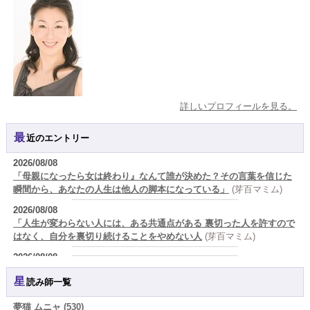
詳しいプロフィールを見る。
最近のエントリー
2026/08/08
「母親になったら女は終わり』なんて誰が決めた？その言葉を信じた
瞬間から、あなたの人生は他人の脚本になっている」
(芽百マミム)
2026/08/08
「人生が変わらない人には、ある共通点がある 裏切った人を許すので
はなく、自分を裏切り続けることをやめない人
(芽百マミム)
2026/08/08
生きづらさと恋愛の悩みを繰り返すあなたへ
(紅月Luru)
星読み師一覧
2026/08/08
真寿の開運Cooking 鮭が教えてくれた、"積み重ねた先にある豊か
夢猫 ムニャ (530)