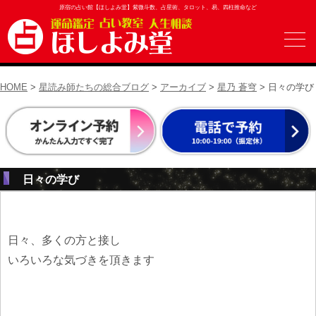
原宿の占い館【ほしよみ堂】紫微斗数、占星術、タロット、易、四柱推命など
HOME
>
星読み師たちの総合ブログ
>
アーカイブ
>
星乃 蒼穹
> 日々の学び
日々の学び
日々、多くの方と接し
いろいろな気づきを頂きます