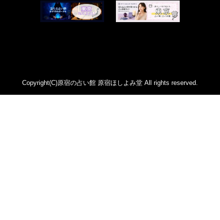
2022年9月 (85)
菊地柚姫 (78)
2022年8月 (89)
鍋島菊歌 (319)
2022年7月 (92)
希吹 青花 (33)
2022年6月 (53)
カァリィ (47)
2022年5月 (107)
かんだ ななみ (137)
Copyright(C)原宿の占い館 原宿ほしよみ堂 All rights reserved.
2022年4月 (81)
レイモンド翔 (46)
2022年3月 (71)
華月カゲツ (2)
2022年2月 (54)
ジュンコエメラルド (474)
2022年1月 (92)
あいしー (1)
2021年12月 (112)
祈空壱苺 (44)
2021年11月 (96)
ハウル・シオン (100)
2021年10月 (89)
鳳月 李玲 (21)
2021年9月 (72)
原宿ほしよみ堂ブログ (33)
2021年8月 (102)
星乃 蒼穹 (32)
2021年7月 (113)