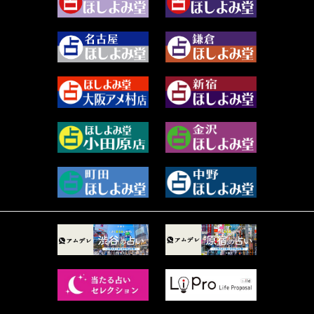
2023年12月 (86)
水浅葱 旬時 (150)
2023年11月 (67)
阿佐霧 峰麿 (37)
2023年10月 (36)
源 彩乃 (65)
2023年9月 (37)
美月マーシャ (212)
2023年8月 (46)
芽百マミム (741)
2023年7月 (59)
真巳華 - Mamika - (268)
2023年6月 (73)
プラタ 真寿 (165)
2023年5月 (67)
紅月Luru (5)
2023年4月 (73)
ルーカス伽豆海 (1111)
2023年3月 (92)
鈴木 リンダ (264)
2023年2月 (99)
レモネード (102)
2023年1月 (96)
才谷クララ (95)
2022年12月 (72)
木杉泉風 (116)
2022年11月 (72)
桐野有民 (31)
2022年10月 (87)
月夜巳キメラ (4)