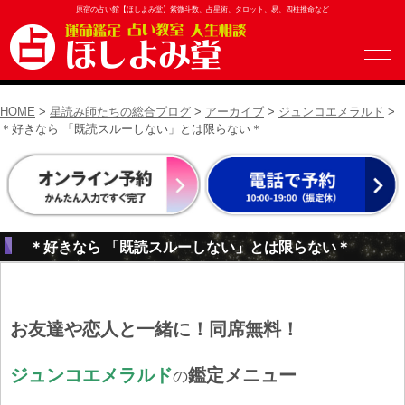
原宿の占い館【ほしよみ堂】紫微斗数、占星術、タロット、易、四柱推命など
HOME
>
星読み師たちの総合ブログ
>
アーカイブ
>
ジュンコエメラルド
>
＊好きなら 「既読スルーしない」とは限らない＊
＊好きなら 「既読スルーしない」とは限らない＊
お友達や恋人と一緒に！同席無料！
ジュンコエメラルド
鑑定メニュー
の