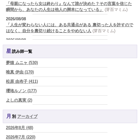
「母親になったら女は終わり』なんて誰が決めた？その言葉を信じた
瞬間から、あなたの人生は他人の脚本になっている」
(芽百マミム)
2026/08/08
「人生が変わらない人には、ある共通点がある 裏切った人を許すので
はなく、自分を裏切り続けることをやめない人
(芽百マミム)
2026/08/08
生きづらさと恋愛の悩みを繰り返すあなたへ
(紅月Luru)
星読み師一覧
2026/08/08
真寿の開運Cooking 鮭が教えてくれた、"積み重ねた先にある豊か
夢猫 ムニャ (530)
さ"
(プラタ 真寿)
唯真 伊由 (170)
2026/08/07
松原 由布子 (411)
『頑張って好かれる』を やめてみました。届いた 一通のメッセー
ジ。
(プラタ 真寿)
瓔珞ルノン (177)
2026/08/07
よしの真実 (2)
2026年8月8日 甲寅――自分の軸を持ちながら、世界と対話する日
(あ
YOSHIKI (58)
ぐり)
月別
アーカイブ
よみ (39)
2026/08/07
新しいことに触れると、自分の中の回路がひらく｜好奇心を持ち続け
2026年8月 (48)
一之森 陽柑 (26)
る楽しさ
(美月マーシャ)
2026年7月 (220)
椰奈空 (64)