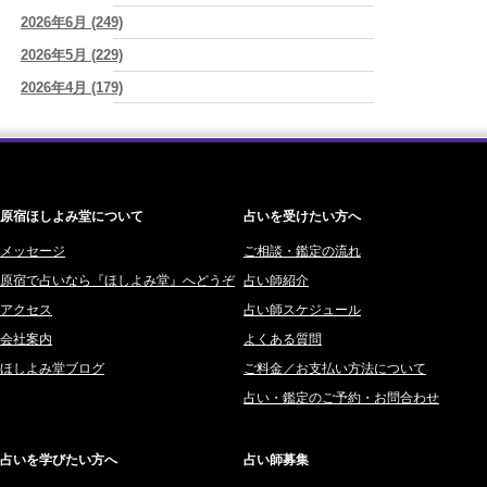
2026/08/07
2026年8月7日 癸丑 自分を消さずに、調和を育てる日
2026年6月 (249)
(あぐり)
ワカリミ (1)
2026/08/07
2026年5月 (229)
神楽峰ヴィスカ (10)
時間は前に進んでいく。後悔は消せないけれど未来を変えていくこと
2026年4月 (179)
赤羽うさぎ (341)
ができる
(真巳華 - Mamika -)
2026年3月 (178)
海 (207)
2026/08/07
「いいお母さん」という仮面を外した日に、鏡の中に立っていたのは
2026年2月 (180)
梅星沢庵 (67)
誰でしたか」
(芽百マミム)
2026年1月 (200)
藤間 由奈 (31)
原宿ほしよみ堂について
占いを受けたい方へ
2025年12月 (201)
橘メルロ (7)
2025年11月 (252)
メッセージ
ご相談・鑑定の流れ
鈴喜みわこ (8)
原宿で占いなら『ほしよみ堂』へどうぞ
占い師紹介
2025年10月 (242)
鯖ノ実 ソニン (19)
アクセス
占い師スケジュール
2025年9月 (196)
愛音ソナタ (16)
会社案内
よくある質問
2025年8月 (182)
紫村 明世 (34)
ほしよみ堂ブログ
ご料金／お支払い方法について
2025年7月 (192)
豊玉識 (2)
占い・鑑定のご予約・お問合わせ
2025年6月 (126)
妙見旬香 (166)
2025年5月 (43)
サーペント (92)
占いを学びたい方へ
占い師募集
2025年4月 (68)
里村 天胡 (107)