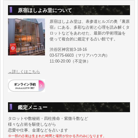
原宿ほしよみ堂について
原宿ほしよみ堂は、表参道ヒルズの奥『裏原
宿』にある、多彩な占術と心理を読み解くタ
ロットなどをあわせた、最新の学術理論を
使って複合的に鑑定する占い館です。
渋谷区神宮前3-18-16
03-5775-6603（マリアハウス内）
11:00-20:00（不定休）
→詳しくはこちら
鑑定メニュー
タロットや数秘術・四柱推命・紫微斗数など
様々な占術を駆使しながら
恋愛や仕事、金運などを占います
※一部の占術は生まれた時間と場所が分かる方のみになります。