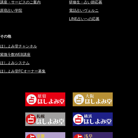
講座・サービスのご案内
研修生・占い師応募
2025年3月 (67)
さてら (94)
原宿占い学院
電話占いヴェルニ
2025年2月 (50)
紗莉紗 もも (149)
LINE占いへの応募
2025年1月 (48)
碧斗 彩良 (343)
2024年12月 (57)
桜望巴千 (270)
その他
2024年11月 (38)
綺咲みゆき (22)
ほしよみ堂チャンネル
2024年10月 (36)
比呂 酒井 (59)
紫微斗数WEB講座
2024年9月 (39)
ロザリン (157)
ほしよみシステム
ほしよみ堂FCオーナー募集
2024年8月 (45)
坂宮 鈴果 (82)
2024年7月 (78)
白金澪羅 (80)
2024年6月 (62)
坂本レイコ (19)
2024年5月 (92)
尾羽奈美海 (95)
2024年4月 (50)
むらさきちゃん (128)
2024年3月 (49)
藻那ムール (2)
2024年2月 (40)
雪ヶ谷 モモン (4)
2024年1月 (63)
白丸モカ (180)