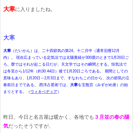
大寒
に入りましたね。
大寒
大寒
（だいかん）は、二十四節気の第24。十二月中（通常旧暦12月
内）。 現在広まっている定気法では太陽黄経が300度のときで1月20日ご
ろ。暦ではそれが起こる日だが、
天文学ではその瞬間とする。恒気法で
は冬至から1/12年（約30.44日）後で1月20日ごろである。 期間としての
意味もあり、1月20日～2月3日まで、すなわちこの日から、次の節気の立
春前日までである。 西洋占星術では、
大寒
を宝瓶宮（みずがめ座）の始
まりとする。（
ウィキペディア
）
昨日、今日と名古屋は暖かく、各地でも
３月並の春の陽
気
だったそうですが、