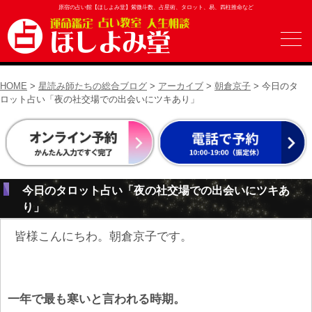
原宿の占い館【ほしよみ堂】紫微斗数、占星術、タロット、易、四柱推命など
HOME
>
星読み師たちの総合ブログ
>
アーカイブ
>
朝倉京子
> 今日のタ
ロット占い「夜の社交場での出会いにツキあり」
今日のタロット占い「夜の社交場での出会いにツキあ
り」
皆様こんにちわ。朝倉京子です。
一年で最も寒いと言われる時期。