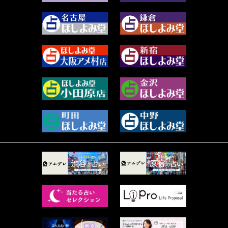
2023年12月 (86)
水浅葱 旬時 (150)
2023年11月 (67)
阿佐霧 峰麿 (37)
2023年10月 (36)
源 彩乃 (65)
2023年9月 (37)
美月マーシャ (211)
2023年8月 (46)
芽百マミム (737)
2023年7月 (59)
真巳華 - Mamika - (267)
2023年6月 (73)
プラタ 真寿 (164)
2023年5月 (67)
紅月Luru (4)
2023年4月 (73)
ルーカス伽豆海 (1111)
2023年3月 (92)
鈴木 リンダ (264)
2023年2月 (99)
レモネード (102)
2023年1月 (96)
才谷クララ (95)
2022年12月 (72)
木杉泉風 (116)
2022年11月 (72)
桐野有民 (31)
2022年10月 (87)
月夜巳キメラ (4)