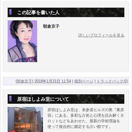
この記事を書いた人
朝倉京子
詳しいプロフィールを見る
(
朝倉京子
)
2018年1月21日 11:54
|
個別ページ
|
トラックバック(0)
原宿ほしよみ堂について
原宿ほしよみ堂は、表参道ヒルズの奥『裏原
宿』にある、多彩な占術と心理を読み解くタ
ロットなどをあわせた、最新の学術理論を
使って複合的に鑑定する占い館です。