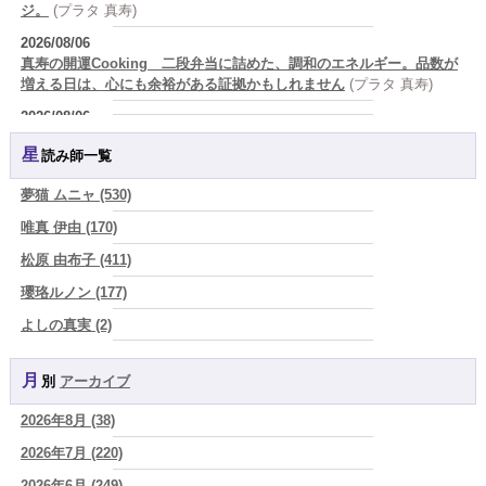
ジ。
(プラタ 真寿)
2026/08/06
真寿の開運Cooking 二段弁当に詰めた、調和のエネルギー。品数が
増える日は、心にも余裕がある証拠かもしれません
(プラタ 真寿)
2026/08/06
理解されたい人ほど、相手を理解することを忘れてしまう。
(唯真 伊
星読み師一覧
由)
2026/08/06
夢猫 ムニャ (530)
【難しい恋愛】【既読スルー】あなたが楽しんでいるとどんな立場や
唯真 伊由 (170)
年齢でも愛されます
(紅月Luru)
松原 由布子 (411)
2026/08/06
「優しい人ほど幸せになる』なんて、誰が流した綺麗事？都合よく消
瓔珞ルノン (177)
費される人だけが最後に泣く世界」
(芽百マミム)
よしの真実 (2)
2026/08/06
YOSHIKI (58)
好きだけでは続かない。それでも離れられない人を愛と呼ぶほど、人
は自分を壊していく
(芽百マミム)
月別
アーカイブ
よみ (39)
2026/08/06
2026年8月 (38)
一之森 陽柑 (26)
2026年8月6日 壬子 真冬の海のように、自分の道を切り拓く日
(あぐ
り)
2026年7月 (220)
椰奈空 (64)
2026/08/05
2026年6月 (249)