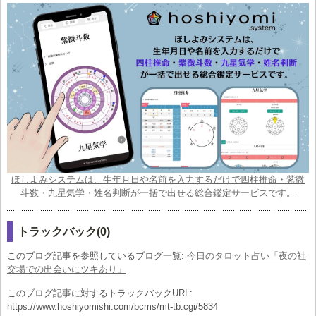
ほしよみシステムは、生年月日や名前を入力するだけで四柱推命・紫微
斗数・九星気学・姓名判断が一括で出せる総合鑑定サービスです。
トラックバック(0)
このブログ記事を参照しているブログ一覧:
今日のタロット占い「夜の社
交場での出会いにツキあり」
このブログ記事に対するトラックバックURL:
https://www.hoshiyomishi.com/bcms/mt-tb.cgi/5834