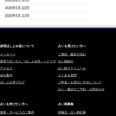
ワカリミ (1)
占いが教えてくれたのは、答えじゃなくて勇気だったお話
(プラタ 真
2026年5月 (229)
神楽峰ヴィスカ (10)
寿)
2026年4月 (179)
赤羽うさぎ (341)
2026/08/05
「言うことを聞かない子」に、どう伝える？｜紫微斗数でわかる子ど
2026年3月 (178)
海 (207)
もの特性
(美月マーシャ)
2026年2月 (180)
梅星沢庵 (67)
2026/08/05
2026年1月 (200)
藤間 由奈 (31)
紫微斗数で親子問題の原因がわかり腑におちた【育児の悩み】
(紅月
Luru)
原宿ほしよみ堂について
占いを受けたい方へ
2025年12月 (201)
橘メルロ (7)
2025年11月 (252)
メッセージ
ご相談・鑑定の流れ
鈴喜みわこ (8)
原宿で占いなら『ほしよみ堂』へどうぞ
占い師紹介
2025年10月 (242)
鯖ノ実 ソニン (19)
アクセス
占い師スケジュール
2025年9月 (196)
愛音ソナタ (16)
会社案内
よくある質問
2025年8月 (182)
紫村 明世 (34)
ほしよみ堂ブログ
ご料金／お支払い方法について
2025年7月 (192)
豊玉識 (2)
占い・鑑定のご予約・お問合わせ
2025年6月 (126)
妙見旬香 (166)
2025年5月 (43)
サーペント (92)
占いを学びたい方へ
占い師募集
2025年4月 (68)
里村 天胡 (107)
講座・サービスのご案内
研修生・占い師応募