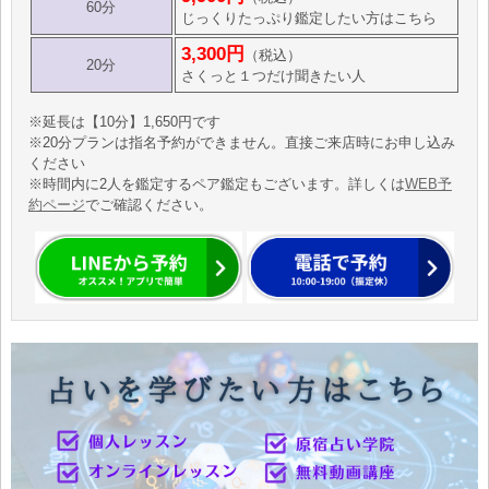
60分
じっくりたっぷり鑑定したい方はこちら
3,300円
（税込）
20分
さくっと１つだけ聞きたい人
※延長は【10分】1,650円です
※20分プランは指名予約ができません。直接ご来店時にお申し込み
ください
※時間内に2人を鑑定するペア鑑定もございます。詳しくは
WEB予
約ページ
でご確認ください。