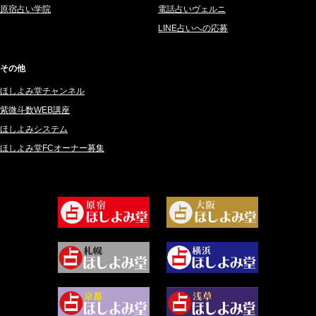
2025年3月 (67)
さてら (94)
原宿占い学院
電話占いヴェルニ
2025年2月 (50)
紗莉紗 もも (149)
LINE占いへの応募
2025年1月 (48)
碧斗 彩良 (343)
2024年12月 (57)
桜望巴千 (270)
その他
2024年11月 (38)
綺咲みゆき (22)
ほしよみ堂チャンネル
2024年10月 (36)
比呂 酒井 (59)
紫微斗数WEB講座
2024年9月 (39)
ロザリン (157)
ほしよみシステム
ほしよみ堂FCオーナー募集
2024年8月 (45)
坂宮 鈴果 (82)
2024年7月 (78)
白金澪羅 (80)
2024年6月 (62)
坂本レイコ (19)
2024年5月 (92)
尾羽奈美海 (95)
2024年4月 (50)
むらさきちゃん (128)
2024年3月 (49)
藻那ムール (2)
2024年2月 (40)
雪ヶ谷 モモン (4)
2024年1月 (63)
白丸モカ (180)