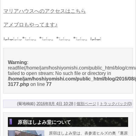
マリアハウスへのアクセスはこちら
アメブロもやってます♪
:,.:.,.
:,.:.,.*:,.:.,.
。
*:,.:.,.
。
*:,.:.,.
。
*:,.:.,.
。
:,.:.,.
:
Warning
:
readfile(/home/jam/hoshiyomishi.com/public_html/blog/cmn/i
failed to open stream: No such file or directory in
/home/jam/hoshiyomishi.com/public_html/blog/2016/08/
3177.php
on line
77
(菊地柚姫)
2016年8月 4日 10:28
|
個別ページ
|
トラックバック(0)
原宿ほしよみ堂について
原宿ほしよみ堂は、表参道ヒルズの奥『裏原