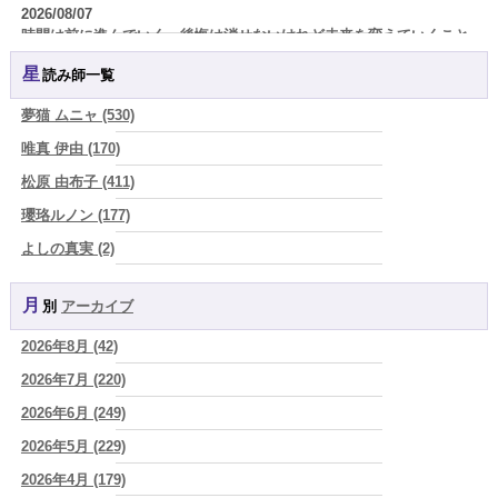
2026/08/07
時間は前に進んでいく。後悔は消せないけれど未来を変えていくこと
ができる
(真巳華 - Mamika -)
星読み師一覧
2026/08/07
「いいお母さん」という仮面を外した日に、鏡の中に立っていたのは
夢猫 ムニャ (530)
誰でしたか」
(芽百マミム)
唯真 伊由 (170)
2026/08/07
松原 由布子 (411)
「運命の人を探して何年も迷った。でも最後に気づく…本当に人生を
狂わせるのは『誰を好きになったか』ではなく、『間違ったタイミン
瓔珞ルノン (177)
グを運命だと信じたこと』だった
(芽百マミム)
よしの真実 (2)
2026/08/06
YOSHIKI (58)
真寿の開運Cooking 二段弁当に詰めた、調和のエネルギー。品数が
増える日は、心にも余裕がある証拠かもしれません
(プラタ 真寿)
月別
アーカイブ
よみ (39)
2026/08/06
2026年8月 (42)
一之森 陽柑 (26)
理解されたい人ほど、相手を理解することを忘れてしまう。
(唯真 伊
由)
2026年7月 (220)
椰奈空 (64)
2026/08/06
2026年6月 (249)
ワカリミ (1)
【難しい恋愛】【既読スルー】あなたが楽しんでいるとどんな立場や
2026年5月 (229)
神楽峰ヴィスカ (10)
年齢でも愛されます
(紅月Luru)
2026年4月 (179)
赤羽うさぎ (341)
2026/08/06