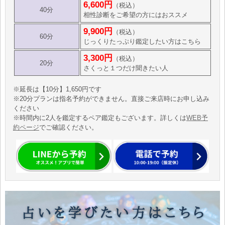
6,600円
（税込）
40分
相性診断をご希望の方にはおススメ
9,900円
（税込）
60分
じっくりたっぷり鑑定したい方はこちら
3,300円
（税込）
20分
さくっと１つだけ聞きたい人
※延長は【10分】1,650円です
※20分プランは指名予約ができません。直接ご来店時にお申し込み
ください
※時間内に2人を鑑定するペア鑑定もございます。詳しくは
WEB予
約ページ
でご確認ください。