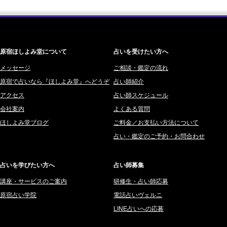
「優しい人ほど幸せになる』なんて、誰が流した綺麗事？都合よく消
2026年3月 (178)
海 (207)
費される人だけが最後に泣く世界」
(芽百マミム)
2026年2月 (180)
梅星沢庵 (67)
2026/08/06
2026年1月 (200)
藤間 由奈 (31)
好きだけでは続かない。それでも離れられない人を愛と呼ぶほど、人
は自分を壊していく
(芽百マミム)
原宿ほしよみ堂について
占いを受けたい方へ
2025年12月 (201)
橘メルロ (7)
2025年11月 (252)
メッセージ
ご相談・鑑定の流れ
鈴喜みわこ (8)
原宿で占いなら『ほしよみ堂』へどうぞ
占い師紹介
2025年10月 (242)
鯖ノ実 ソニン (19)
アクセス
占い師スケジュール
2025年9月 (196)
愛音ソナタ (16)
会社案内
よくある質問
2025年8月 (182)
紫村 明世 (34)
ほしよみ堂ブログ
ご料金／お支払い方法について
2025年7月 (192)
豊玉識 (2)
占い・鑑定のご予約・お問合わせ
2025年6月 (126)
妙見旬香 (166)
2025年5月 (43)
サーペント (92)
占いを学びたい方へ
占い師募集
2025年4月 (68)
里村 天胡 (107)
講座・サービスのご案内
研修生・占い師応募
2025年3月 (67)
さてら (94)
原宿占い学院
電話占いヴェルニ
2025年2月 (50)
紗莉紗 もも (149)
LINE占いへの応募
2025年1月 (48)
碧斗 彩良 (343)