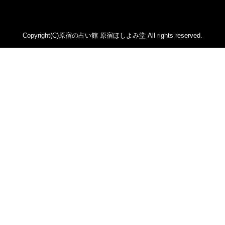
2022年6月 (53)
カァリィ (47)
2022年5月 (107)
かんだ ななみ (137)
Copyright(C)原宿の占い館 原宿ほしよみ堂 All rights reserved.
2022年4月 (81)
レイモンド翔 (46)
2022年3月 (71)
華月カゲツ (2)
2022年2月 (54)
ジュンコエメラルド (474)
2022年1月 (92)
あいしー (1)
2021年12月 (112)
祈空壱苺 (44)
2021年11月 (96)
ハウル・シオン (100)
2021年10月 (89)
鳳月 李玲 (21)
2021年9月 (72)
原宿ほしよみ堂ブログ (33)
2021年8月 (102)
星乃 蒼穹 (32)
2021年7月 (113)
鳳凰ラナン (26)
2021年6月 (91)
ホンキイ軍間 (14)
2021年5月 (77)
ほなみん (32)
2021年4月 (55)
中臣ひとか (78)