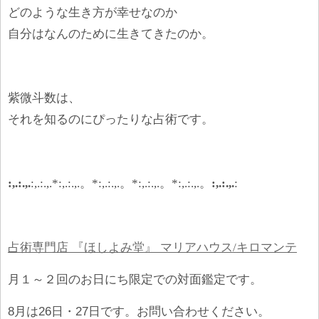
どのような生き方が幸せなのか
自分はなんのために生きてきたのか。
紫微斗数は、
それを知るのにぴったりな占術です。
:,.:.,.
:,.:.,.*:,.:.,.
。
*:,.:.,.
。
*:,.:.,.
。
*:,.:.,.
。
:,.:.,.
:
占術専門店 『ほしよみ堂』 マリアハウス
/
キロマンテ
月１～２回のお日にち限定での対面鑑定です。
8月は26日・27日です。お問い合わせください。