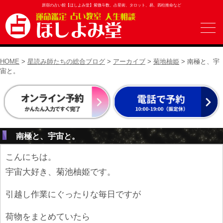
原宿の占い館【ほしよみ堂】紫微斗数、占星術、タロット、易、四柱推命など
HOME
>
星読み師たちの総合ブログ
>
アーカイブ
>
菊地柚姫
> 南極と、宇
宙と。
南極と、宇宙と。
こんにちは。
宇宙大好き、菊池柚姫です。
引越し作業にぐったりな毎日ですが
荷物をまとめていたら