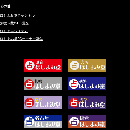
2024年12月 (57)
桜望巴千 (270)
その他
2024年11月 (38)
綺咲みゆき (22)
ほしよみ堂チャンネル
2024年10月 (36)
比呂 酒井 (59)
紫微斗数WEB講座
2024年9月 (39)
ロザリン (157)
ほしよみシステム
ほしよみ堂FCオーナー募集
2024年8月 (45)
坂宮 鈴果 (82)
2024年7月 (78)
白金澪羅 (80)
2024年6月 (62)
坂本レイコ (19)
2024年5月 (92)
尾羽奈美海 (95)
2024年4月 (50)
むらさきちゃん (128)
2024年3月 (49)
藻那ムール (2)
2024年2月 (40)
雪ヶ谷 モモン (4)
2024年1月 (63)
白丸モカ (180)
2023年12月 (86)
水浅葱 旬時 (150)
2023年11月 (67)
阿佐霧 峰麿 (37)
2023年10月 (36)
源 彩乃 (65)