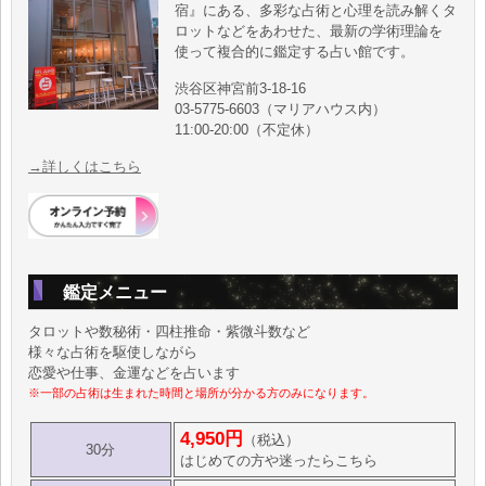
宿』にある、多彩な占術と心理を読み解くタ
ロットなどをあわせた、最新の学術理論を
使って複合的に鑑定する占い館です。
渋谷区神宮前3-18-16
03-5775-6603（マリアハウス内）
11:00-20:00（不定休）
→詳しくはこちら
鑑定メニュー
タロットや数秘術・四柱推命・紫微斗数など
様々な占術を駆使しながら
恋愛や仕事、金運などを占います
※一部の占術は生まれた時間と場所が分かる方のみになります。
4,950円
（税込）
30分
はじめての方や迷ったらこちら