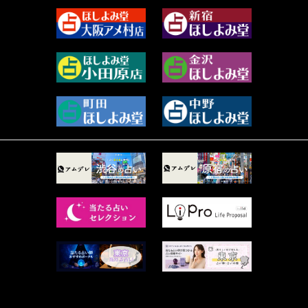
2023年9月 (37)
美月マーシャ (211)
2023年8月 (46)
芽百マミム (739)
2023年7月 (59)
真巳華 - Mamika - (268)
2023年6月 (73)
プラタ 真寿 (164)
2023年5月 (67)
紅月Luru (4)
2023年4月 (73)
ルーカス伽豆海 (1111)
2023年3月 (92)
鈴木 リンダ (264)
2023年2月 (99)
レモネード (102)
2023年1月 (96)
才谷クララ (95)
2022年12月 (72)
木杉泉風 (116)
2022年11月 (72)
桐野有民 (31)
2022年10月 (87)
月夜巳キメラ (4)
2022年9月 (85)
菊地柚姫 (78)
2022年8月 (89)
鍋島菊歌 (319)
2022年7月 (92)
希吹 青花 (33)