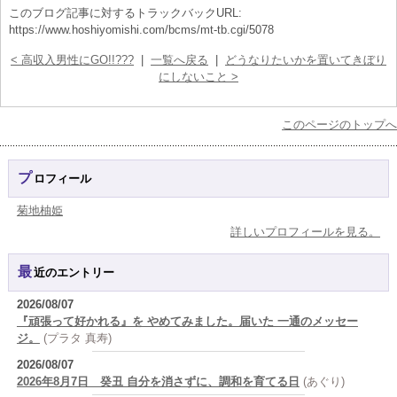
このブログ記事に対するトラックバックURL:
https://www.hoshiyomishi.com/bcms/mt-tb.cgi/5078
< 高収入男性にGO!!???
|
一覧へ戻る
|
どうなりたいかを置いてきぼり
にしないこと >
このページのトップへ
プロフィール
菊地柚姫
詳しいプロフィールを見る。
最近のエントリー
2026/08/07
『頑張って好かれる』を やめてみました。届いた 一通のメッセー
ジ。
(プラタ 真寿)
2026/08/07
2026年8月7日 癸丑 自分を消さずに、調和を育てる日
(あぐり)