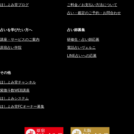
ほしよみ堂ブログ
ご料金／お支払い方法について
2025年7月 (192)
豊玉識 (2)
占い・鑑定のご予約・お問合わせ
2025年6月 (126)
妙見旬香 (166)
2025年5月 (43)
サーペント (92)
占いを学びたい方へ
占い師募集
2025年4月 (68)
里村 天胡 (107)
講座・サービスのご案内
研修生・占い師応募
2025年3月 (67)
さてら (94)
原宿占い学院
電話占いヴェルニ
2025年2月 (50)
紗莉紗 もも (149)
LINE占いへの応募
2025年1月 (48)
碧斗 彩良 (343)
2024年12月 (57)
桜望巴千 (270)
その他
2024年11月 (38)
綺咲みゆき (22)
ほしよみ堂チャンネル
2024年10月 (36)
比呂 酒井 (59)
紫微斗数WEB講座
2024年9月 (39)
ロザリン (157)
ほしよみシステム
ほしよみ堂FCオーナー募集
2024年8月 (45)
坂宮 鈴果 (82)
2024年7月 (78)
白金澪羅 (80)
2024年6月 (62)
坂本レイコ (19)
2024年5月 (92)