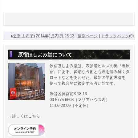
(
松原 由布子
)
2014年1月21日 23:13
|
個別ページ
|
トラックバック(0)
原宿ほしよみ堂について
原宿ほしよみ堂は、表参道ヒルズの奥『裏原
宿』にある、多彩な占術と心理を読み解くタ
ロットなどをあわせた、最新の学術理論を
使って複合的に鑑定する占い館です。
渋谷区神宮前3-18-16
03-5775-6603（マリアハウス内）
11:00-20:00（不定休）
→詳しくはこちら