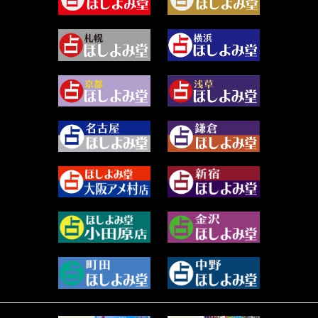
尾羽奈美海 (95)
2024年4月 (50)
むらさきちゃん (128)
2024年3月 (49)
藻那ムール (2)
2024年2月 (40)
雪ヶ谷 モモン (4)
2024年1月 (63)
白丸モカ (180)
2023年12月 (86)
水浅葱 旬時 (150)
2023年11月 (67)
阿佐霧 峰麿 (37)
2023年10月 (36)
源 彩乃 (65)
2023年9月 (37)
美月マーシャ (212)
2023年8月 (46)
芽百マミム (741)
2023年7月 (59)
真巳華 - Mamika - (269)
2023年6月 (73)
プラタ 真寿 (165)
2023年5月 (67)
紅月Luru (5)
2023年4月 (73)
ルーカス伽豆海 (1111)
2023年3月 (92)
鈴木 リンダ (264)