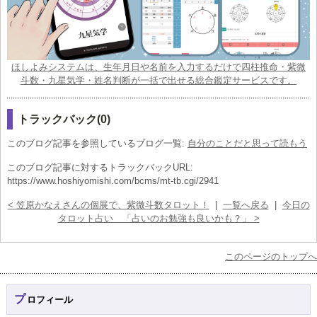
ほしよみシステムは、生年月日や名前を入力するだけで四柱推命・紫微
斗数・九星気学・姓名判断が一括で出せる総合鑑定サービスです。
トラックバック(0)
このブログ記事を参照しているブログ一覧:
自分のことだと思って読もう
このブログ記事に対するトラックバックURL:
https://www.hoshiyomishi.com/bcms/mt-tb.cgi/2941
< 笠原かなえさんの個展で、紫微斗数タロット！
|
一覧へ戻る
|
今日の
タロット占い 「占いのお勉強も良いかも？」 >
このページのトップへ
プロフィール