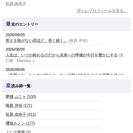
松原 由布子
詳しいプロフィールを見る。
最近のエントリー
2026/08/09
答えを急がない恋ほど、長く続く。
(唯真 伊由)
2026/08/09
人生は、いつか終わるのだから未来への準備が今日を豊かにする
(真
巳華 - Mamika -)
2026/08/08
「母親になったら女は終わり』なんて誰が決めた？その言葉を信じた
瞬間から、あなたの人生は他人の脚本になっている」
(芽百マミム)
星読み師一覧
2026/08/08
「人生が変わらない人には、ある共通点がある 裏切った人を許すので
夢猫 ムニャ (530)
はなく、自分を裏切り続けることをやめない人
(芽百マミム)
唯真 伊由 (171)
2026/08/08
松原 由布子 (411)
生きづらさと恋愛の悩みを繰り返すあなたへ
(紅月Luru)
瓔珞ルノン (177)
2026/08/08
真寿の開運Cooking 鮭が教えてくれた、"積み重ねた先にある豊か
よしの真実 (2)