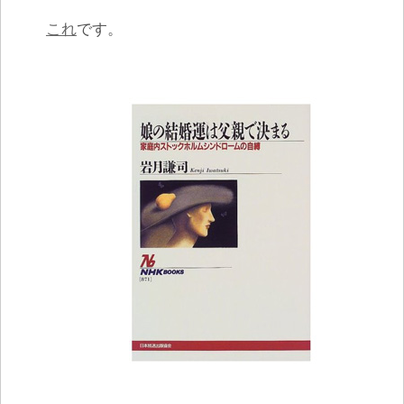
これ
です。