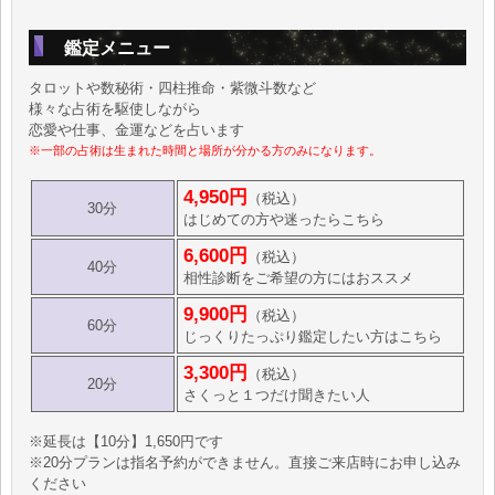
鑑定メニュー
タロットや数秘術・四柱推命・紫微斗数など
様々な占術を駆使しながら
恋愛や仕事、金運などを占います
※一部の占術は生まれた時間と場所が分かる方のみになります。
4,950円
（税込）
30分
はじめての方や迷ったらこちら
6,600円
（税込）
40分
相性診断をご希望の方にはおススメ
9,900円
（税込）
60分
じっくりたっぷり鑑定したい方はこちら
3,300円
（税込）
20分
さくっと１つだけ聞きたい人
※延長は【10分】1,650円です
※20分プランは指名予約ができません。直接ご来店時にお申し込み
ください