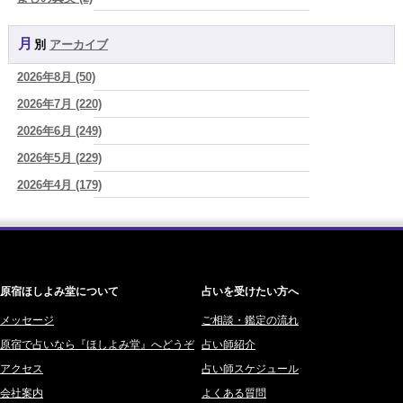
さ"
(プラタ 真寿)
YOSHIKI (58)
2026/08/07
月別
アーカイブ
よみ (39)
『頑張って好かれる』を やめてみました。届いた 一通のメッセー
ジ。
(プラタ 真寿)
2026年8月 (50)
一之森 陽柑 (26)
2026/08/07
2026年7月 (220)
椰奈空 (64)
2026年8月8日 甲寅――自分の軸を持ちながら、世界と対話する日
(あ
ぐり)
2026年6月 (249)
ワカリミ (1)
2026/08/07
2026年5月 (229)
神楽峰ヴィスカ (10)
新しいことに触れると、自分の中の回路がひらく｜好奇心を持ち続け
2026年4月 (179)
赤羽うさぎ (341)
る楽しさ
(美月マーシャ)
2026年3月 (178)
海 (207)
2026/08/07
2026年8月7日 癸丑 自分を消さずに、調和を育てる日
(あぐり)
2026年2月 (180)
梅星沢庵 (67)
2026年1月 (200)
藤間 由奈 (31)
原宿ほしよみ堂について
占いを受けたい方へ
2025年12月 (201)
橘メルロ (7)
2025年11月 (252)
メッセージ
ご相談・鑑定の流れ
鈴喜みわこ (8)
原宿で占いなら『ほしよみ堂』へどうぞ
占い師紹介
2025年10月 (242)
鯖ノ実 ソニン (19)
アクセス
占い師スケジュール
2025年9月 (196)
愛音ソナタ (16)
会社案内
よくある質問
2025年8月 (182)
紫村 明世 (34)