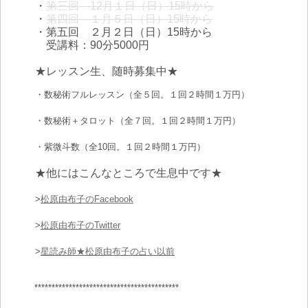
・
第三回 12月１日（日）15時から
・
第四回 １月５日（日）15時から
・第五回 ２月２日（日）15時から
受講料：90分5000円
★レッスン生、随時募集中★
・数秘術フルレッスン（全５回。１回２時間１万円）
・数秘術＋タロット（全７回。１回２時間１万円）
・紫微斗数（全10回。１回２時間１万円）
★他にはこんなところで生息中です★
>
松原由布子のFacebook
>
松原由布子のTwitter
>
星読み師★松原由布子の占い以前
******************************************