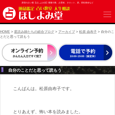
原宿の占い館【ほしよみ堂】紫微斗数、占星術、タロット、易、四柱推命など
HOME
>
星読み師たちの総合ブログ
>
アーカイブ
>
松原 由布子
> 自分のこ
とだと思って読もう
自分のことだと思って読もう
こんばんは。松原由布子です。
とりあえず、怖い本を読みました。