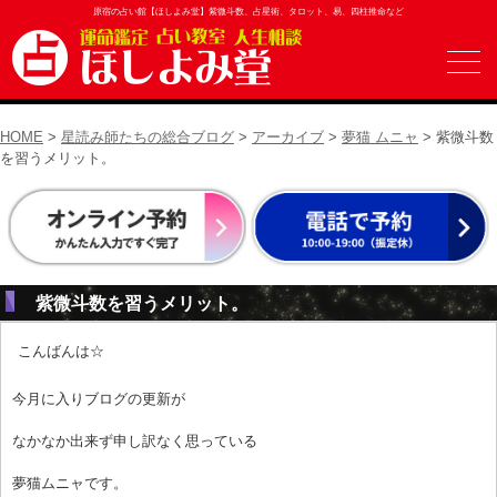
原宿の占い館【ほしよみ堂】紫微斗数、占星術、タロット、易、四柱推命など
HOME
>
星読み師たちの総合ブログ
>
アーカイブ
>
夢猫 ムニャ
> 紫微斗数
を習うメリット。
紫微斗数を習うメリット。
こんばんは☆
今月に入りブログの更新が
なかなか出来ず申し訳なく思っている
夢猫ムニャです。