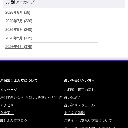
は自分を壊していく
(芽百マミム)
月別
アーカイブ
よみ (39)
2026/08/06
2026年8月 (38)
一之森 陽柑 (26)
2026年8月6日 壬子 真冬の海のように、自分の道を切り拓く日
(あぐ
り)
2026年7月 (220)
椰奈空 (64)
2026/08/05
2026年6月 (249)
ワカリミ (1)
占いが教えてくれたのは、答えじゃなくて勇気だったお話
(プラタ 真
2026年5月 (229)
神楽峰ヴィスカ (10)
寿)
2026年4月 (179)
赤羽うさぎ (341)
2026/08/05
「言うことを聞かない子」に、どう伝える？｜紫微斗数でわかる子ど
2026年3月 (178)
海 (207)
もの特性
(美月マーシャ)
2026年2月 (180)
梅星沢庵 (67)
2026/08/05
2026年1月 (200)
藤間 由奈 (31)
紫微斗数で親子問題の原因がわかり腑におちた【育児の悩み】
(紅月
Luru)
原宿ほしよみ堂について
占いを受けたい方へ
2025年12月 (201)
橘メルロ (7)
2025年11月 (252)
メッセージ
ご相談・鑑定の流れ
鈴喜みわこ (8)
原宿で占いなら『ほしよみ堂』へどうぞ
占い師紹介
2025年10月 (242)
鯖ノ実 ソニン (19)
アクセス
占い師スケジュール
2025年9月 (196)
愛音ソナタ (16)
会社案内
よくある質問
2025年8月 (182)
紫村 明世 (34)
ほしよみ堂ブログ
ご料金／お支払い方法について
2025年7月 (192)
豊玉識 (2)