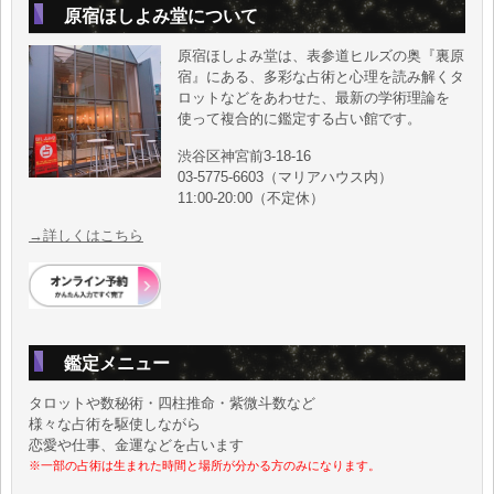
原宿ほしよみ堂について
原宿ほしよみ堂は、表参道ヒルズの奥『裏原
宿』にある、多彩な占術と心理を読み解くタ
ロットなどをあわせた、最新の学術理論を
使って複合的に鑑定する占い館です。
渋谷区神宮前3-18-16
03-5775-6603（マリアハウス内）
11:00-20:00（不定休）
→詳しくはこちら
鑑定メニュー
タロットや数秘術・四柱推命・紫微斗数など
様々な占術を駆使しながら
恋愛や仕事、金運などを占います
※一部の占術は生まれた時間と場所が分かる方のみになります。