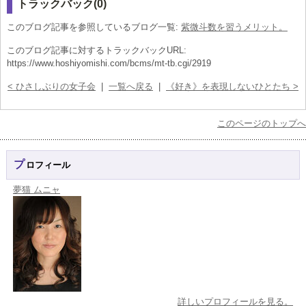
トラックバック(0)
このブログ記事を参照しているブログ一覧:
紫微斗数を習うメリット。
このブログ記事に対するトラックバックURL:
https://www.hoshiyomishi.com/bcms/mt-tb.cgi/2919
< ひさしぶりの女子会
|
一覧へ戻る
|
《好き》を表現しないひとたち >
このページのトップへ
プロフィール
夢猫 ムニャ
詳しいプロフィールを見る。