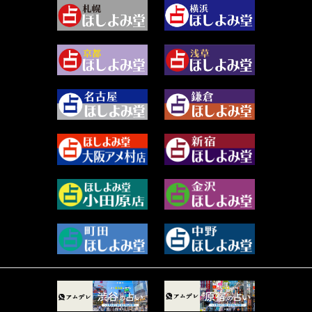
2024年3月 (49)
藻那ムール (2)
2024年2月 (40)
雪ヶ谷 モモン (4)
2024年1月 (63)
白丸モカ (180)
2023年12月 (86)
水浅葱 旬時 (150)
2023年11月 (67)
阿佐霧 峰麿 (37)
2023年10月 (36)
源 彩乃 (65)
2023年9月 (37)
美月マーシャ (211)
2023年8月 (46)
芽百マミム (737)
2023年7月 (59)
真巳華 - Mamika - (267)
2023年6月 (73)
プラタ 真寿 (164)
2023年5月 (67)
紅月Luru (4)
2023年4月 (73)
ルーカス伽豆海 (1111)
2023年3月 (92)
鈴木 リンダ (264)
2023年2月 (99)
レモネード (102)
2023年1月 (96)
才谷クララ (95)