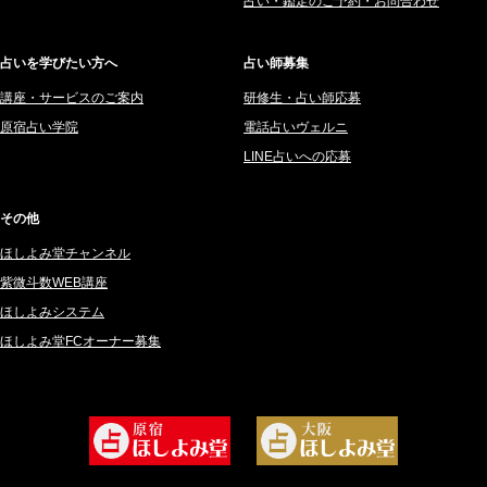
占い・鑑定のご予約・お問合わせ
2025年6月 (126)
妙見旬香 (166)
2025年5月 (43)
サーペント (92)
占いを学びたい方へ
占い師募集
2025年4月 (68)
里村 天胡 (107)
講座・サービスのご案内
研修生・占い師応募
2025年3月 (67)
さてら (94)
原宿占い学院
電話占いヴェルニ
2025年2月 (50)
紗莉紗 もも (149)
LINE占いへの応募
2025年1月 (48)
碧斗 彩良 (343)
2024年12月 (57)
桜望巴千 (270)
その他
2024年11月 (38)
綺咲みゆき (22)
ほしよみ堂チャンネル
2024年10月 (36)
比呂 酒井 (59)
紫微斗数WEB講座
2024年9月 (39)
ロザリン (157)
ほしよみシステム
ほしよみ堂FCオーナー募集
2024年8月 (45)
坂宮 鈴果 (82)
2024年7月 (78)
白金澪羅 (80)
2024年6月 (62)
坂本レイコ (19)
2024年5月 (92)
尾羽奈美海 (95)
2024年4月 (50)
むらさきちゃん (128)