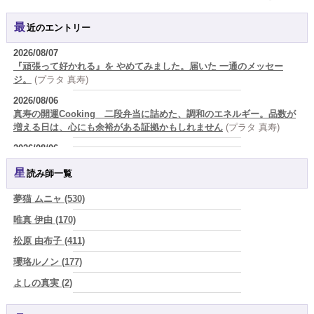
最近のエントリー
2026/08/07
『頑張って好かれる』を やめてみました。届いた 一通のメッセー
ジ。
(プラタ 真寿)
2026/08/06
真寿の開運Cooking 二段弁当に詰めた、調和のエネルギー。品数が
増える日は、心にも余裕がある証拠かもしれません
(プラタ 真寿)
2026/08/06
理解されたい人ほど、相手を理解することを忘れてしまう。
(唯真 伊
星読み師一覧
由)
2026/08/06
夢猫 ムニャ (530)
【難しい恋愛】【既読スルー】あなたが楽しんでいるとどんな立場や
唯真 伊由 (170)
年齢でも愛されます
(紅月Luru)
松原 由布子 (411)
2026/08/06
「優しい人ほど幸せになる』なんて、誰が流した綺麗事？都合よく消
瓔珞ルノン (177)
費される人だけが最後に泣く世界」
(芽百マミム)
よしの真実 (2)
2026/08/06
YOSHIKI (58)
好きだけでは続かない。それでも離れられない人を愛と呼ぶほど、人