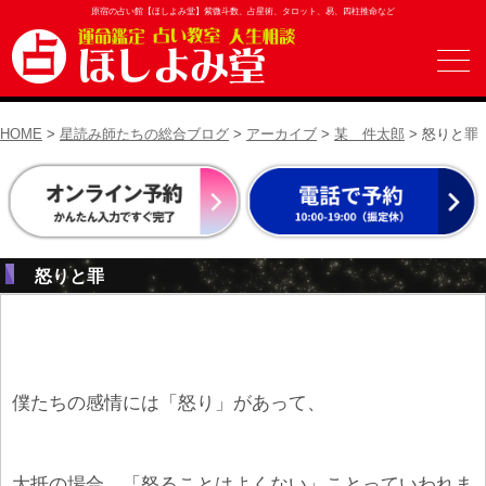
原宿の占い館【ほしよみ堂】紫微斗数、占星術、タロット、易、四柱推命など
HOME
>
星読み師たちの総合ブログ
>
アーカイブ
>
某 件太郎
> 怒りと罪
怒りと罪
僕たちの感情には「怒り」があって、
大抵の場合、「怒ることはよくない」ことっていわれま