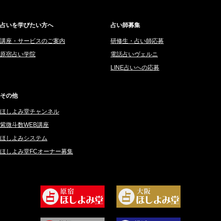
2025年6月 (126)
妙見旬香 (166)
2025年5月 (43)
サーペント (92)
占いを学びたい方へ
占い師募集
2025年4月 (68)
里村 天胡 (107)
講座・サービスのご案内
研修生・占い師応募
2025年3月 (67)
さてら (94)
原宿占い学院
電話占いヴェルニ
2025年2月 (50)
紗莉紗 もも (149)
LINE占いへの応募
2025年1月 (48)
碧斗 彩良 (343)
2024年12月 (57)
桜望巴千 (270)
その他
2024年11月 (38)
綺咲みゆき (22)
ほしよみ堂チャンネル
2024年10月 (36)
比呂 酒井 (59)
紫微斗数WEB講座
2024年9月 (39)
ロザリン (157)
ほしよみシステム
ほしよみ堂FCオーナー募集
2024年8月 (45)
坂宮 鈴果 (82)
2024年7月 (78)
白金澪羅 (80)
2024年6月 (62)
坂本レイコ (19)
2024年5月 (92)
尾羽奈美海 (95)
2024年4月 (50)
むらさきちゃん (128)