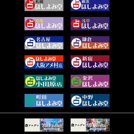
2024年3月 (49)
藻那ムール (2)
2024年2月 (40)
雪ヶ谷 モモン (4)
2024年1月 (63)
白丸モカ (180)
2023年12月 (86)
水浅葱 旬時 (150)
2023年11月 (67)
阿佐霧 峰麿 (37)
2023年10月 (36)
源 彩乃 (65)
2023年9月 (37)
美月マーシャ (211)
2023年8月 (46)
芽百マミム (739)
2023年7月 (59)
真巳華 - Mamika - (268)
2023年6月 (73)
プラタ 真寿 (164)
2023年5月 (67)
紅月Luru (4)
2023年4月 (73)
ルーカス伽豆海 (1111)
2023年3月 (92)
鈴木 リンダ (264)
2023年2月 (99)
レモネード (102)
2023年1月 (96)
才谷クララ (95)