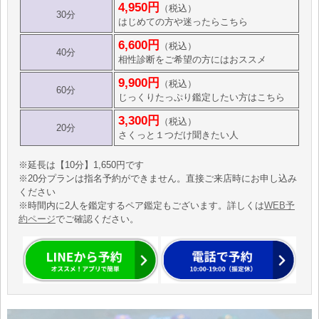
4,950円
（税込）
30分
はじめての方や迷ったらこちら
6,600円
（税込）
40分
相性診断をご希望の方にはおススメ
9,900円
（税込）
60分
じっくりたっぷり鑑定したい方はこちら
3,300円
（税込）
20分
さくっと１つだけ聞きたい人
※延長は【10分】1,650円です
※20分プランは指名予約ができません。直接ご来店時にお申し込み
ください
※時間内に2人を鑑定するペア鑑定もございます。詳しくは
WEB予
約ページ
でご確認ください。