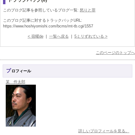
このブログ記事を参照しているブログ一覧:
怒りと罪
このブログ記事に対するトラックバックURL:
https://www.hoshiyomishi.com/bcms/mt-tb.cgi/1557
< 宿曜de
|
一覧へ戻る
|
5ミリずれている >
このページのトップへ
プロフィール
某 件太郎
詳しいプロフィールを見る。