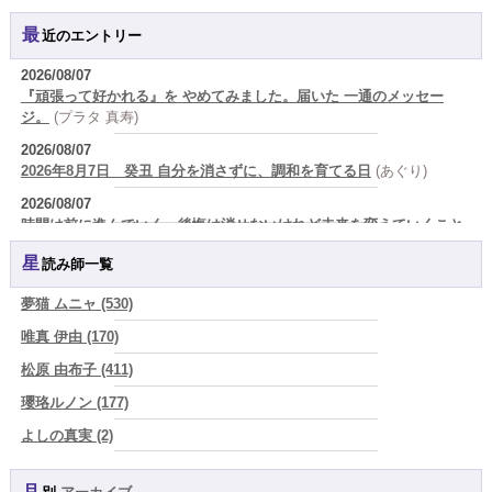
最近のエントリー
2026/08/07
『頑張って好かれる』を やめてみました。届いた 一通のメッセー
ジ。
(プラタ 真寿)
2026/08/07
2026年8月7日 癸丑 自分を消さずに、調和を育てる日
(あぐり)
2026/08/07
時間は前に進んでいく。後悔は消せないけれど未来を変えていくこと
ができる
(真巳華 - Mamika -)
星読み師一覧
2026/08/07
「いいお母さん」という仮面を外した日に、鏡の中に立っていたのは
夢猫 ムニャ (530)
誰でしたか」
(芽百マミム)
唯真 伊由 (170)
2026/08/07
松原 由布子 (411)
「運命の人を探して何年も迷った。でも最後に気づく…本当に人生を
狂わせるのは『誰を好きになったか』ではなく、『間違ったタイミン
瓔珞ルノン (177)
グを運命だと信じたこと』だった
(芽百マミム)
よしの真実 (2)
2026/08/06
YOSHIKI (58)
真寿の開運Cooking 二段弁当に詰めた、調和のエネルギー。品数が
増える日は、心にも余裕がある証拠かもしれません
(プラタ 真寿)