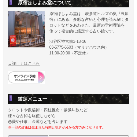
原宿ほしよみ堂について
原宿ほしよみ堂は、表参道ヒルズの奥『裏原
宿』にある、多彩な占術と心理を読み解くタ
ロットなどをあわせた、最新の学術理論を
使って複合的に鑑定する占い館です。
渋谷区神宮前3-18-16
03-5775-6603（マリアハウス内）
11:00-20:00（不定休）
→詳しくはこちら
鑑定メニュー
タロットや数秘術・四柱推命・紫微斗数など
様々な占術を駆使しながら
恋愛や仕事、金運などを占います
※一部の占術は生まれた時間と場所が分かる方のみになります。