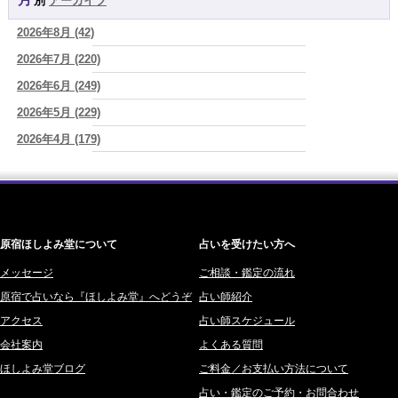
月別
アーカイブ
よみ (39)
2026/08/06
2026年8月 (42)
一之森 陽柑 (26)
理解されたい人ほど、相手を理解することを忘れてしまう。
(唯真 伊
由)
2026年7月 (220)
椰奈空 (64)
2026/08/06
2026年6月 (249)
ワカリミ (1)
【難しい恋愛】【既読スルー】あなたが楽しんでいるとどんな立場や
2026年5月 (229)
神楽峰ヴィスカ (10)
年齢でも愛されます
(紅月Luru)
2026年4月 (179)
赤羽うさぎ (341)
2026/08/06
「優しい人ほど幸せになる』なんて、誰が流した綺麗事？都合よく消
2026年3月 (178)
海 (207)
費される人だけが最後に泣く世界」
(芽百マミム)
2026年2月 (180)
梅星沢庵 (67)
2026/08/06
2026年1月 (200)
藤間 由奈 (31)
好きだけでは続かない。それでも離れられない人を愛と呼ぶほど、人
は自分を壊していく
(芽百マミム)
原宿ほしよみ堂について
占いを受けたい方へ
2025年12月 (201)
橘メルロ (7)
2025年11月 (252)
メッセージ
ご相談・鑑定の流れ
鈴喜みわこ (8)
原宿で占いなら『ほしよみ堂』へどうぞ
占い師紹介
2025年10月 (242)
鯖ノ実 ソニン (19)
アクセス
占い師スケジュール
2025年9月 (196)
愛音ソナタ (16)
会社案内
よくある質問
2025年8月 (182)
紫村 明世 (34)
ほしよみ堂ブログ
ご料金／お支払い方法について
2025年7月 (192)
豊玉識 (2)
占い・鑑定のご予約・お問合わせ