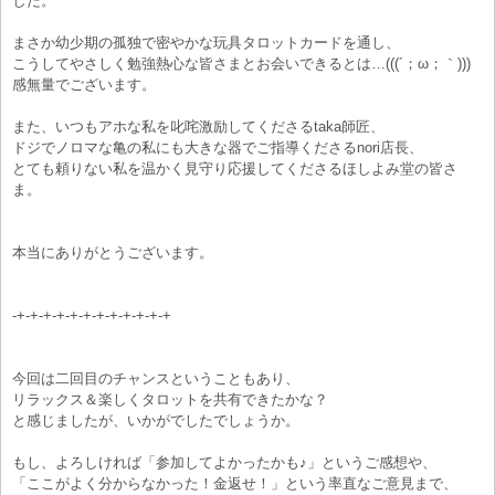
した。
まさか幼少期の孤独で密やかな玩具タロットカードを通し、
こうしてやさしく勉強熱心な皆さまとお会いできるとは…(((´；ω；｀)))
感無量でございます。
また、いつもアホな私を叱咤激励してくださるtaka師匠、
ドジでノロマな亀の私にも大きな器でご指導くださるnori店長、
とても頼りない私を温かく見守り応援してくださるほしよみ堂の皆さ
ま。
本当にありがとうございます。
-+-+-+-+-+-+-+-+-+-+-+-+
今回は二回目のチャンスということもあり、
リラックス＆楽しくタロットを共有できたかな？
と感じましたが、いかがでしたでしょうか。
もし、よろしければ「参加してよかったかも♪」というご感想や、
「ここがよく分からなかった！金返せ！」という率直なご意見まで、