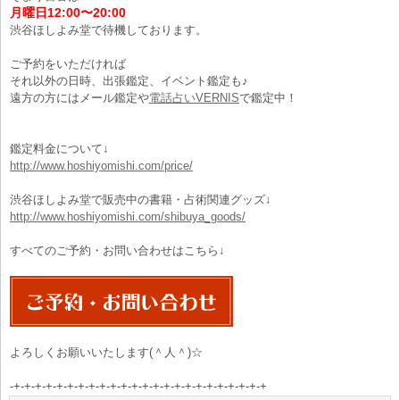
月曜日12:00〜20:00
渋谷ほしよみ堂で待機しております。
ご予約をいただければ
それ以外の日時、出張鑑定、イベント鑑定も♪
遠方の方にはメール鑑定や
電話占いVERNIS
で鑑定中！
鑑定料金について↓
http://www.hoshiyomishi.com/price/
渋谷ほしよみ堂で販売中の書籍・占術関連グッズ↓
http://www.hoshiyomishi.com/shibuya_goods/
すべてのご予約・お問い合わせはこちら↓
よろしくお願いいたします(＾人＾)☆
-+-+-+-+-+-+-+-+-+-+-+-+
-+-+-+-+-+-+-+-+-+-+-+-+