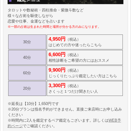
タロットや数秘術・四柱推命・紫微斗数など
様々な占術を駆使しながら
恋愛や仕事、金運などを占います
※一部の占術は生まれた時間と場所が分かる方のみになります。
4,950円
（税込）
30分
はじめての方や迷ったらこちら
6,600円
（税込）
40分
相性診断をご希望の方にはおススメ
9,900円
（税込）
60分
じっくりたっぷり鑑定したい方はこちら
3,300円
（税込）
20分
さくっと１つだけ聞きたい人
※延長は【10分】1,650円です
※20分プランは指名予約ができません。直接ご来店時にお申し込み
ください
※時間内に2人を鑑定するペア鑑定もございます。詳しくは
WEB予
約ページ
でご確認ください。