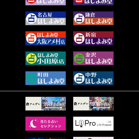
2023年12月 (86)
水浅葱 旬時 (150)
2023年11月 (67)
阿佐霧 峰麿 (37)
2023年10月 (36)
源 彩乃 (65)
2023年9月 (37)
美月マーシャ (213)
2023年8月 (46)
芽百マミム (741)
2023年7月 (59)
真巳華 - Mamika - (269)
2023年6月 (73)
プラタ 真寿 (166)
2023年5月 (67)
紅月Luru (5)
2023年4月 (73)
ルーカス伽豆海 (1111)
2023年3月 (92)
鈴木 リンダ (264)
2023年2月 (99)
レモネード (102)
2023年1月 (96)
才谷クララ (95)
2022年12月 (72)
木杉泉風 (116)
2022年11月 (72)
桐野有民 (31)
2022年10月 (87)
月夜巳キメラ (4)