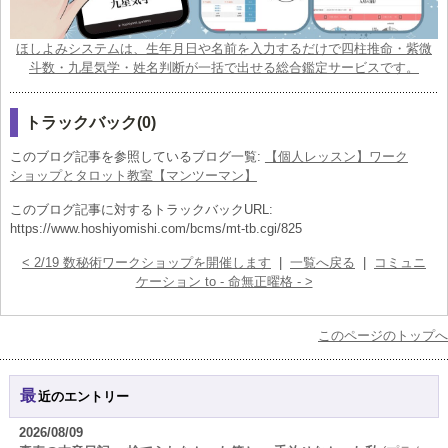
ほしよみシステムは、生年月日や名前を入力するだけで四柱推命・紫微
斗数・九星気学・姓名判断が一括で出せる総合鑑定サービスです。
トラックバック(0)
このブログ記事を参照しているブログ一覧:
【個人レッスン】ワーク
ショップとタロット教室【マンツーマン】
このブログ記事に対するトラックバックURL:
https://www.hoshiyomishi.com/bcms/mt-tb.cgi/825
< 2/19 数秘術ワークショップを開催します
|
一覧へ戻る
|
コミュニ
ケーション to - 命無正曜格 - >
このページのトップへ
最近のエントリー
2026/08/09