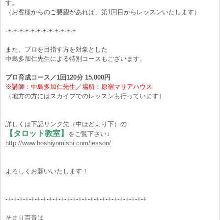
す。
（お客様からのご要望があれば、第1回目からレッスンいたします）
-+-+-+-+-+-+-+-+-+-+-+
-+
また、プロを目指す方を対象とした
中島多加仁先生による特別コースもございます。
プロ育成コース／1回120分 15,000円
※講師：中島多加仁先生／場所：原宿マリアハウス
（地方の方にはスカイプでのレッスンも行っています）
詳しくは下記リンク先（中ほどより下）の
【タロット教室】
をご覧下さい↓
http://www.hoshiyomishi.com/lesson/
よろしくお願いいたします！
-+-+-+-+-+-+-+-+-+-+-+-+
-+-+-+-+-+-+-+-+-+-+-+-+
そまり百音は