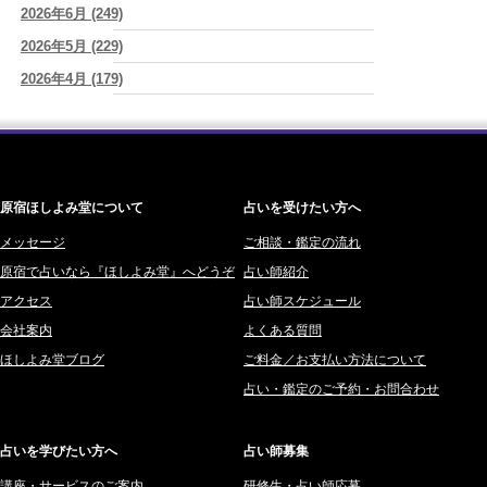
さ"
2026年6月 (249)
(プラタ 真寿)
ワカリミ (1)
2026/08/07
2026年5月 (229)
神楽峰ヴィスカ (10)
『頑張って好かれる』を やめてみました。届いた 一通のメッセー
2026年4月 (179)
赤羽うさぎ (341)
ジ。
(プラタ 真寿)
2026年3月 (178)
海 (207)
2026/08/07
2026年8月8日 甲寅――自分の軸を持ちながら、世界と対話する日
(あ
2026年2月 (180)
梅星沢庵 (67)
ぐり)
2026年1月 (200)
藤間 由奈 (31)
原宿ほしよみ堂について
占いを受けたい方へ
2025年12月 (201)
橘メルロ (7)
2025年11月 (252)
メッセージ
ご相談・鑑定の流れ
鈴喜みわこ (8)
原宿で占いなら『ほしよみ堂』へどうぞ
占い師紹介
2025年10月 (242)
鯖ノ実 ソニン (19)
アクセス
占い師スケジュール
2025年9月 (196)
愛音ソナタ (16)
会社案内
よくある質問
2025年8月 (182)
紫村 明世 (34)
ほしよみ堂ブログ
ご料金／お支払い方法について
2025年7月 (192)
豊玉識 (2)
占い・鑑定のご予約・お問合わせ
2025年6月 (126)
妙見旬香 (166)
2025年5月 (43)
サーペント (92)
占いを学びたい方へ
占い師募集
2025年4月 (68)
里村 天胡 (107)
講座・サービスのご案内
研修生・占い師応募