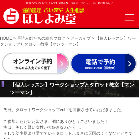
原宿の占い館【ほしよみ堂】紫微斗数、占星術、タロット、易、四柱推命など
HOME
>
星読み師たちの総合ブログ
>
アーカイブ
> 【個人レッスン】ワー
クショップとタロット教室【マンツーマン】
【個人レッスン】ワークショップとタロット教室【マン
ツーマン】
先日、タロットワークショップvol.2を開催させていただきました。
ご参加いただいた皆さま、誠にありがとうございました！
実は、美しく賢い女性が大好きなわたくし。
そして幼少期より愛でているタロット…まさに天国のようなひとときで