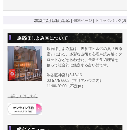
2012年2月12日 21:51
|
個別ページ
|
トラックバック(0)
原宿ほしよみ堂について
原宿ほしよみ堂は、表参道ヒルズの奥『裏原
宿』にある、多彩な占術と心理を読み解くタ
ロットなどをあわせた、最新の学術理論を
使って複合的に鑑定する占い館です。
渋谷区神宮前3-18-16
03-5775-6603（マリアハウス内）
11:00-20:00（不定休）
→詳しくはこちら
鑑定メニュー