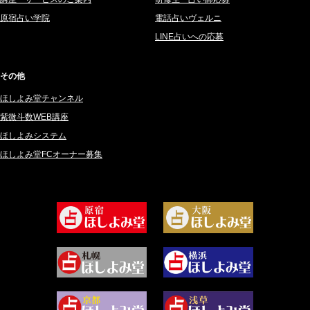
2025年3月 (67)
さてら (94)
原宿占い学院
電話占いヴェルニ
2025年2月 (50)
紗莉紗 もも (149)
LINE占いへの応募
2025年1月 (48)
碧斗 彩良 (343)
2024年12月 (57)
桜望巴千 (270)
その他
2024年11月 (38)
綺咲みゆき (22)
ほしよみ堂チャンネル
2024年10月 (36)
比呂 酒井 (59)
紫微斗数WEB講座
2024年9月 (39)
ロザリン (157)
ほしよみシステム
ほしよみ堂FCオーナー募集
2024年8月 (45)
坂宮 鈴果 (82)
2024年7月 (78)
白金澪羅 (80)
2024年6月 (62)
坂本レイコ (19)
2024年5月 (92)
尾羽奈美海 (95)
2024年4月 (50)
むらさきちゃん (128)
2024年3月 (49)
藻那ムール (2)
2024年2月 (40)
雪ヶ谷 モモン (4)
2024年1月 (63)
白丸モカ (180)