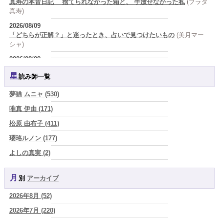
真寿の本音日記 捨てられなかった箱と、 手放せなかった私
(プラタ
真寿)
2026/08/09
「どちらが正解？」と迷ったとき、占いで見つけたいもの
(美月マー
シャ)
2026/08/09
答えを急がない恋ほど、長く続く。
(唯真 伊由)
星読み師一覧
2026/08/09
人生は、いつか終わるのだから未来への準備が今日を豊かにする
(真
夢猫 ムニャ (530)
巳華 - Mamika -)
唯真 伊由 (171)
2026/08/08
松原 由布子 (411)
「母親になったら女は終わり』なんて誰が決めた？その言葉を信じた
瞬間から、あなたの人生は他人の脚本になっている」
(芽百マミム)
瓔珞ルノン (177)
2026/08/08
よしの真実 (2)
「人生が変わらない人には、ある共通点がある 裏切った人を許すので
YOSHIKI (58)
はなく、自分を裏切り続けることをやめない人
(芽百マミム)
月別
アーカイブ
よみ (39)
2026/08/08
生きづらさと恋愛の悩みを繰り返すあなたへ
(紅月Luru)
2026年8月 (52)
一之森 陽柑 (26)
2026/08/08
2026年7月 (220)
椰奈空 (64)
真寿の開運Cooking 鮭が教えてくれた、"積み重ねた先にある豊か