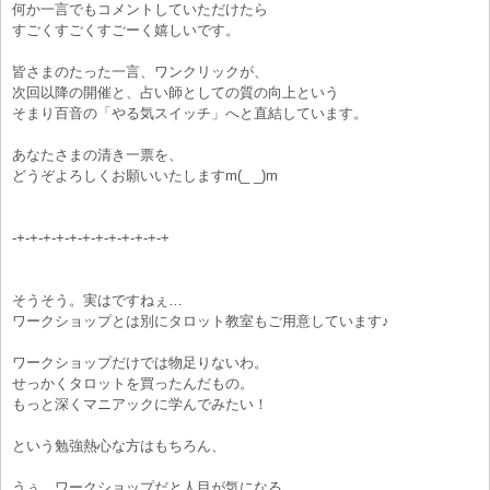
何か一言でもコメントしていただけたら
すごくすごくすごーく嬉しいです。
皆さまのたった一言、ワンクリックが、
次回以降の開催と、占い師としての質の向上という
そまり百音の「やる気スイッチ」へと直結しています。
あなたさまの清き一票を、
どうぞよろしくお願いいたしますm(_ _)m
-+-+-+-+-+-+-+-+-+-+-+-+
そうそう。実はですねぇ…
ワークショップとは別に
タロット教室もご用意しています♪
ワークショップだけでは物足りないわ。
せっかくタロットを買ったんだもの。
もっと深くマニアックに学んでみたい！
という勉強熱心な方はもちろん、
うぅ…ワークショップだと人目が気になる…