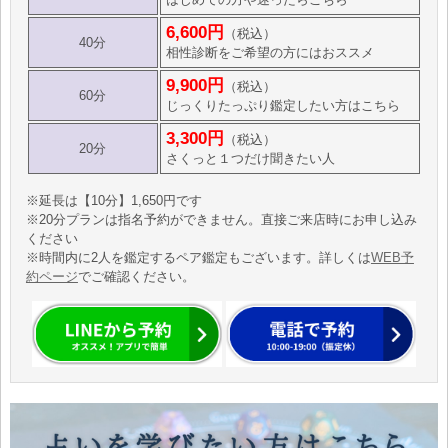
6,600円
（税込）
40分
相性診断をご希望の方にはおススメ
9,900円
（税込）
60分
じっくりたっぷり鑑定したい方はこちら
3,300円
（税込）
20分
さくっと１つだけ聞きたい人
※延長は【10分】1,650円です
※20分プランは指名予約ができません。直接ご来店時にお申し込み
ください
※時間内に2人を鑑定するペア鑑定もございます。詳しくは
WEB予
約ページ
でご確認ください。