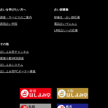
2025年5月 (43)
サーペント (92)
占いを学びたい方へ
占い師募集
2025年4月 (68)
里村 天胡 (107)
講座・サービスのご案内
研修生・占い師応募
2025年3月 (67)
さてら (94)
原宿占い学院
電話占いヴェルニ
2025年2月 (50)
紗莉紗 もも (149)
LINE占いへの応募
2025年1月 (48)
碧斗 彩良 (343)
2024年12月 (57)
桜望巴千 (270)
その他
2024年11月 (38)
綺咲みゆき (22)
ほしよみ堂チャンネル
2024年10月 (36)
比呂 酒井 (59)
紫微斗数WEB講座
2024年9月 (39)
ロザリン (157)
ほしよみシステム
ほしよみ堂FCオーナー募集
2024年8月 (45)
坂宮 鈴果 (82)
2024年7月 (78)
白金澪羅 (80)
2024年6月 (62)
坂本レイコ (19)
2024年5月 (92)
尾羽奈美海 (95)
2024年4月 (50)
むらさきちゃん (128)
2024年3月 (49)