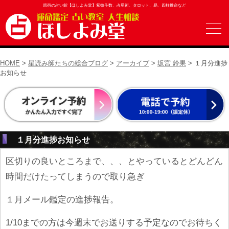
原宿の占い館【ほしよみ堂】紫微斗数、占星術、タロット、易、四柱推命など
HOME
>
星読み師たちの総合ブログ
>
アーカイブ
>
坂宮 鈴果
> １月分進捗
お知らせ
１月分進捗お知らせ
区切りの良いところまで、、、とやっているとどんどん
時間だけたってしまうので取り急ぎ
１月メール鑑定の進捗報告。
1/10までの方は今週末でお送りする予定なのでお待ちく