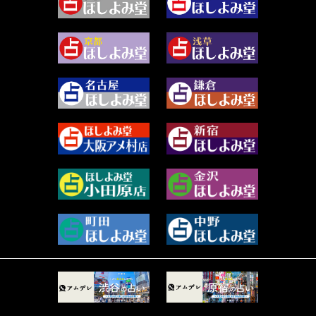
藻那ムール (2)
2024年2月 (40)
雪ヶ谷 モモン (4)
2024年1月 (63)
白丸モカ (180)
2023年12月 (86)
水浅葱 旬時 (150)
2023年11月 (67)
阿佐霧 峰麿 (37)
2023年10月 (36)
源 彩乃 (65)
2023年9月 (37)
美月マーシャ (212)
2023年8月 (46)
芽百マミム (741)
2023年7月 (59)
真巳華 - Mamika - (268)
2023年6月 (73)
プラタ 真寿 (165)
2023年5月 (67)
紅月Luru (5)
2023年4月 (73)
ルーカス伽豆海 (1111)
2023年3月 (92)
鈴木 リンダ (264)
2023年2月 (99)
レモネード (102)
2023年1月 (96)
才谷クララ (95)