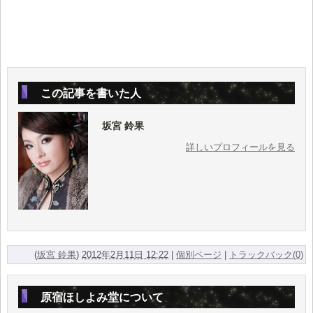
この記事を書いた人
坂宮 鈴果
詳しいプロフィールを見る
(
坂宮 鈴果
)
2012年2月11日 12:22
|
個別ページ
|
トラックバック(0)
原宿ほしよみ堂について