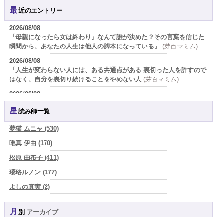
最近のエントリー
2026/08/08
「母親になったら女は終わり』なんて誰が決めた？その言葉を信じた
瞬間から、あなたの人生は他人の脚本になっている」
(芽百マミム)
2026/08/08
「人生が変わらない人には、ある共通点がある 裏切った人を許すので
はなく、自分を裏切り続けることをやめない人
(芽百マミム)
2026/08/08
生きづらさと恋愛の悩みを繰り返すあなたへ
(紅月Luru)
星読み師一覧
2026/08/08
真寿の開運Cooking 鮭が教えてくれた、"積み重ねた先にある豊か
夢猫 ムニャ (530)
さ"
(プラタ 真寿)
唯真 伊由 (170)
2026/08/07
松原 由布子 (411)
『頑張って好かれる』を やめてみました。届いた 一通のメッセー
ジ。
(プラタ 真寿)
瓔珞ルノン (177)
2026/08/07
よしの真実 (2)
2026年8月8日 甲寅――自分の軸を持ちながら、世界と対話する日
(あ
YOSHIKI (58)
ぐり)
月別
アーカイブ
よみ (39)
2026/08/07