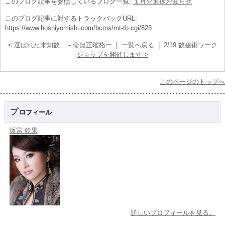
このブログ記事を参照しているブログ一覧:
１月分進捗お知らせ
このブログ記事に対するトラックバックURL:
https://www.hoshiyomishi.com/bcms/mt-tb.cgi/823
< 選ばれた未知数 －命無正曜格ー
|
一覧へ戻る
|
2/19 数秘術ワーク
ショップを開催します >
このページのトップへ
プロフィール
坂宮 鈴果
詳しいプロフィールを見る。