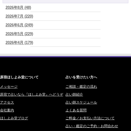
新しいことに触れると、自分の中の回路がひらく｜好奇心を持ち続け
2026年8月 (48)
一之森 陽柑 (26)
る楽しさ
(美月マーシャ)
2026年7月 (220)
椰奈空 (64)
2026/08/07
2026年8月7日 癸丑 自分を消さずに、調和を育てる日
2026年6月 (249)
(あぐり)
ワカリミ (1)
2026/08/07
2026年5月 (229)
神楽峰ヴィスカ (10)
時間は前に進んでいく。後悔は消せないけれど未来を変えていくこと
2026年4月 (179)
赤羽うさぎ (341)
ができる
(真巳華 - Mamika -)
2026年3月 (178)
海 (207)
2026/08/07
「いいお母さん」という仮面を外した日に、鏡の中に立っていたのは
2026年2月 (180)
梅星沢庵 (67)
誰でしたか」
(芽百マミム)
2026年1月 (200)
藤間 由奈 (31)
原宿ほしよみ堂について
占いを受けたい方へ
2025年12月 (201)
橘メルロ (7)
2025年11月 (252)
メッセージ
ご相談・鑑定の流れ
鈴喜みわこ (8)
原宿で占いなら『ほしよみ堂』へどうぞ
占い師紹介
2025年10月 (242)
鯖ノ実 ソニン (19)
アクセス
占い師スケジュール
2025年9月 (196)
愛音ソナタ (16)
会社案内
よくある質問
2025年8月 (182)
紫村 明世 (34)
ほしよみ堂ブログ
ご料金／お支払い方法について
2025年7月 (192)
豊玉識 (2)
占い・鑑定のご予約・お問合わせ
2025年6月 (126)
妙見旬香 (166)