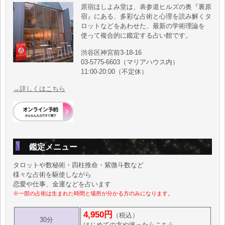
原宿ほしよみ堂は、表参道ヒルズの奥『裏原
宿』にある、多彩な占術と心理を読み解くタ
ロットなどをあわせた、最新の学術理論を
使って複合的に鑑定する占い館です。
渋谷区神宮前3-18-16
03-5775-6603（マリアハウス内）
11:00-20:00（不定休）
→詳しくはこちら
鑑定メニュー
タロットや数秘術・四柱推命・紫微斗数など
様々な占術を駆使しながら
恋愛や仕事、金運などを占います
※一部の占術は生まれた時間と場所が分かる方のみになります。
4,950円
（税込）
30分
はじめての方や迷ったらこちら