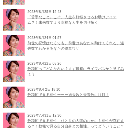
2023年8月25日 15:43
『苦手なこと』こそ、人生を好転させるお助けアイテ
ム？！未来数でより幸福な人生を切り拓く
2023年8月24日 01:57
前世の記憶はなくても、前世はあなたを助けてくれる。過
去数でわかるあなたの得意ワザ
2023年8月22日 03:26
数秘術ってどんな占い？まず最初にライフパスから見てみ
よう
2023年8月 2日 18:10
数秘術で見る相性ーーー過去数と未来数に注目！
2023年7月31日 12:30
数秘術で見る相性、ひとりの人間のなかにも相性が存在す
る？！数秘で見る自分自身との相性…ってどういうこと？