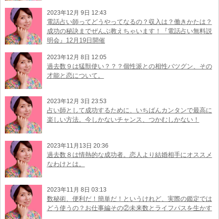
2023年12月 9日 12:43
電話占い師ってどうやってなるの？収入は？働きかたは？
成功の秘訣までぜんぶ教えちゃいます！『電話占い無料説
明会』12月19日開催
2023年12月 8日 12:05
過去数９は猛獣使い？？？個性派との相性バツグン、その
才能と恋について。
2023年12月 3日 23:53
占い師として成功するために、いちばんカンタンで最高に
楽しい方法。今しかないチャンス、つかむしかない！
2023年11月13日 20:36
過去数８は情熱的な成功者。恋人より結婚相手にオススメ
なわけとは。
2023年11月 8日 03:13
数秘術、便利だ！簡単だ！というけれど、実際の鑑定では
どう使うの？お仕事編その②未来数とライフパスを生かす