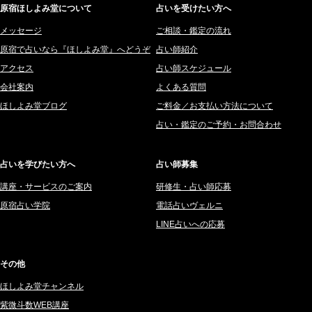
原宿ほしよみ堂について
占いを受けたい方へ
2025年12月 (201)
橘メルロ (7)
2025年11月 (252)
メッセージ
ご相談・鑑定の流れ
鈴喜みわこ (8)
原宿で占いなら『ほしよみ堂』へどうぞ
占い師紹介
2025年10月 (242)
鯖ノ実 ソニン (19)
アクセス
占い師スケジュール
2025年9月 (196)
愛音ソナタ (16)
会社案内
よくある質問
2025年8月 (182)
紫村 明世 (34)
ほしよみ堂ブログ
ご料金／お支払い方法について
2025年7月 (192)
豊玉識 (2)
占い・鑑定のご予約・お問合わせ
2025年6月 (126)
妙見旬香 (166)
2025年5月 (43)
サーペント (92)
占いを学びたい方へ
占い師募集
2025年4月 (68)
里村 天胡 (107)
講座・サービスのご案内
研修生・占い師応募
2025年3月 (67)
さてら (94)
原宿占い学院
電話占いヴェルニ
2025年2月 (50)
紗莉紗 もも (149)
LINE占いへの応募
2025年1月 (48)
碧斗 彩良 (343)
2024年12月 (57)
桜望巴千 (270)
その他
2024年11月 (38)
綺咲みゆき (22)
ほしよみ堂チャンネル
2024年10月 (36)
比呂 酒井 (59)
紫微斗数WEB講座