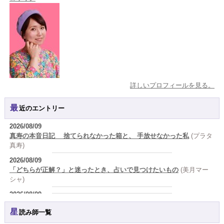
詳しいプロフィールを見る。
最近のエントリー
2026/08/09
真寿の本音日記 捨てられなかった箱と、 手放せなかった私
(プラタ
真寿)
2026/08/09
「どちらが正解？」と迷ったとき、占いで見つけたいもの
(美月マー
シャ)
2026/08/09
答えを急がない恋ほど、長く続く。
(唯真 伊由)
星読み師一覧
2026/08/09