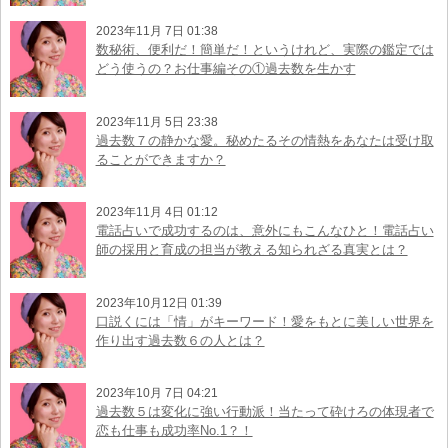
2023年11月 7日 01:38
数秘術、便利だ！簡単だ！というけれど、実際の鑑定では
どう使うの？お仕事編その①過去数を生かす
2023年11月 5日 23:38
過去数７の静かな愛。秘めたるその情熱をあなたは受け取
ることができますか？
2023年11月 4日 01:12
電話占いで成功するのは、意外にもこんなひと！電話占い
師の採用と育成の担当が教える知られざる真実とは？
2023年10月12日 01:39
口説くには「情」がキーワード！愛をもとに美しい世界を
作り出す過去数６の人とは？
2023年10月 7日 04:21
過去数５は変化に強い行動派！当たって砕けろの体現者で
恋も仕事も成功率No.1？！