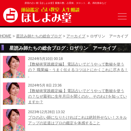
原宿の占い館【ほしよみ堂】紫微斗数、占星術、タロット、易、四柱推命など
HOME
>
星読み師たちの総合ブログ
>
アーカイブ
> ロザリン アーカイブ
星読み師たちの総合ブログ : ロザリン アーカイブ
2024年5月10日 00:18
【数秘術実践鑑定編】 電話占いでどうやって数秘を使う
の？ 職業編・うまく伝えるコツはとにかくこれに尽きる！
2024年5月 8日 23:36
【数秘術実践鑑定編 】電話占いでどうやって数秘を使う
の？なぜ最初に生年月日を聞くのか、そのわけを知ってい
ますか？
2023年12月28日 13:32
プロの占い師になりたければこれは絶対外せない！スキル
アップの近道はプロの鑑定を体感すること