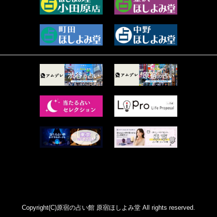
2023年6月 (73)
プラタ 真寿 (166)
2023年5月 (67)
紅月Luru (5)
2023年4月 (73)
ルーカス伽豆海 (1111)
2023年3月 (92)
鈴木 リンダ (264)
2023年2月 (99)
レモネード (102)
2023年1月 (96)
才谷クララ (95)
2022年12月 (72)
木杉泉風 (116)
2022年11月 (72)
桐野有民 (31)
2022年10月 (87)
月夜巳キメラ (4)
2022年9月 (85)
菊地柚姫 (78)
2022年8月 (89)
鍋島菊歌 (319)
2022年7月 (92)
希吹 青花 (33)
2022年6月 (53)
カァリィ (47)
2022年5月 (107)
かんだ ななみ (137)
Copyright(C)原宿の占い館 原宿ほしよみ堂 All rights reserved.
2022年4月 (81)
レイモンド翔 (46)