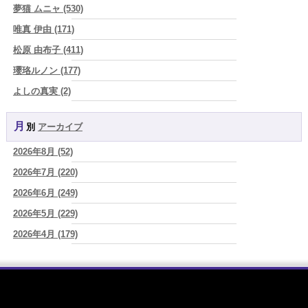
人生は、いつか終わるのだから未来への準備が今日を豊かにする
(真
夢猫 ムニャ (530)
巳華 - Mamika -)
唯真 伊由 (171)
2026/08/08
松原 由布子 (411)
「母親になったら女は終わり』なんて誰が決めた？その言葉を信じた
瞬間から、あなたの人生は他人の脚本になっている」
(芽百マミム)
瓔珞ルノン (177)
2026/08/08
よしの真実 (2)
「人生が変わらない人には、ある共通点がある 裏切った人を許すので
YOSHIKI (58)
はなく、自分を裏切り続けることをやめない人
(芽百マミム)
月別
アーカイブ
よみ (39)
2026/08/08
生きづらさと恋愛の悩みを繰り返すあなたへ
(紅月Luru)
2026年8月 (52)
一之森 陽柑 (26)
2026/08/08
2026年7月 (220)
椰奈空 (64)
真寿の開運Cooking 鮭が教えてくれた、"積み重ねた先にある豊か
さ"
2026年6月 (249)
(プラタ 真寿)
ワカリミ (1)
2026/08/07
2026年5月 (229)
神楽峰ヴィスカ (10)
『頑張って好かれる』を やめてみました。届いた 一通のメッセー
2026年4月 (179)
赤羽うさぎ (341)
ジ。
(プラタ 真寿)
2026年3月 (178)
海 (207)
2026/08/07
2026年8月8日 甲寅――自分の軸を持ちながら、世界と対話する日
(あ
2026年2月 (180)
梅星沢庵 (67)
ぐり)
2026年1月 (200)
藤間 由奈 (31)