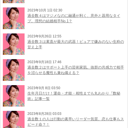
2023年10月 1日 02:30
過去数４はマジメなのに融通が利く、意外と器用なタイ
プ。理想の結婚相手No.1？
2023年9月26日 12:55
過去数３は素直が最大の武器！ピュアで嫌みのない生粋の
甘え上手
2023年9月18日 17:46
過去数２はサポート上手の芸術家肌。抜群の共感力で相手
を沼らせる魔性も兼ね備える？
2023年9月 8日 03:50
生年月日だけ！運命・才能・相性までも丸わかり『数秘
術』記事一覧
2023年8月28日 03:03
過去数１の人は行動の素早いリーダー気質。恋も仕事もス
ピード命？！