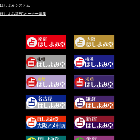
2024年9月 (39)
ロザリン (157)
ほしよみシステム
ほしよみ堂FCオーナー募集
2024年8月 (45)
坂宮 鈴果 (82)
2024年7月 (78)
白金澪羅 (80)
2024年6月 (62)
坂本レイコ (19)
2024年5月 (92)
尾羽奈美海 (95)
2024年4月 (50)
むらさきちゃん (128)
2024年3月 (49)
藻那ムール (2)
2024年2月 (40)
雪ヶ谷 モモン (4)
2024年1月 (63)
白丸モカ (180)
2023年12月 (86)
水浅葱 旬時 (150)
2023年11月 (67)
阿佐霧 峰麿 (37)
2023年10月 (36)
源 彩乃 (65)
2023年9月 (37)
美月マーシャ (213)
2023年8月 (46)
芽百マミム (741)
2023年7月 (59)
真巳華 - Mamika - (269)