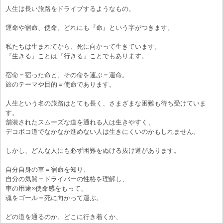
人生は長い旅路をドライブするようなもの。
運命や宿命、使命。どれにも『命』という字がつきます。
私たちは生まれてから、死に向かって生きています。
『生きる』ことは『行きる』ことでもあります。
宿命＝宿った命と、その命を運ぶ＝運命。
旅のテーマや目的＝使命であります。
人生という名の旅路はとても長く、さまざまな困難も待ち受けていま
す。
舗装されたスムーズな道を通れる人は生きやすく、
デコボコ道でなかなか進めない人は生きにくいのかもしれません。
しかし、どんな人にも必ず困難をぬける抜け道があります。
自分自身の車＝宿命を知り、
自分の気質＝ドライバーの性格を理解し、
車の用途×使命感をもって、
魂をゴール＝死に向かって運ぶ。
どの道を通るのか、どこに行き着くか、