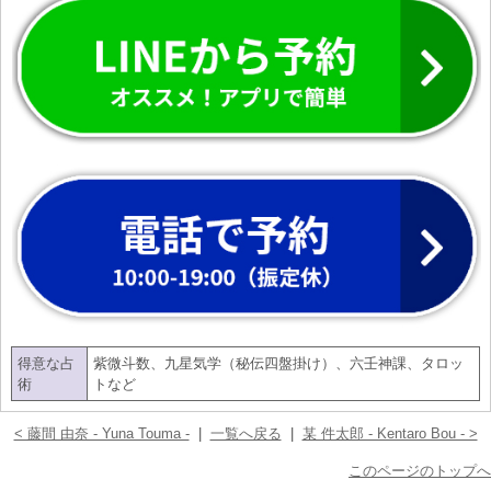
得意な占
紫微斗数、九星気学（秘伝四盤掛け）、六壬神課、タロッ
術
トなど
< 藤間 由奈 - Yuna Touma -
|
一覧へ戻る
|
某 件太郎 - Kentaro Bou - >
このページのトップへ