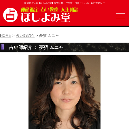
原宿の占い館【ほしよみ堂】紫微斗数、占星術、タロット、易、四柱推命など
HOME
>
占い師紹介
> 夢猫 ムニャ
占い師紹介 ： 夢猫 ムニャ