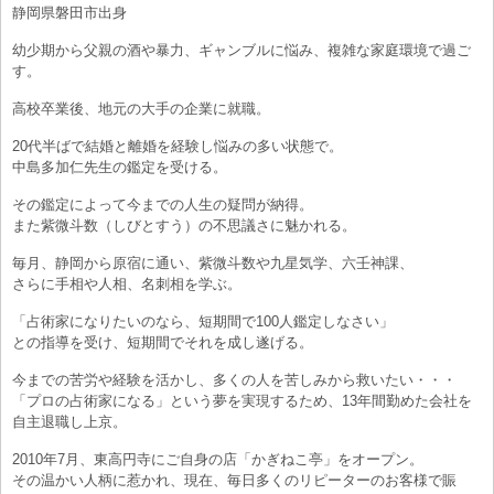
静岡県磐田市出身
幼少期から父親の酒や暴力、ギャンブルに悩み、複雑な家庭環境で過ご
す。
高校卒業後、地元の大手の企業に就職。
20代半ばで結婚と離婚を経験し悩みの多い状態で。
中島多加仁先生の鑑定を受ける。
その鑑定によって今までの人生の疑問が納得。
また紫微斗数（しびとすう）の不思議さに魅かれる。
毎月、静岡から原宿に通い、紫微斗数や九星気学、六壬神課、
さらに手相や人相、名刺相を学ぶ。
「占術家になりたいのなら、短期間で100人鑑定しなさい」
との指導を受け、短期間でそれを成し遂げる。
今までの苦労や経験を活かし、多くの人を苦しみから救いたい・・・
「プロの占術家になる」という夢を実現するため、13年間勤めた会社を
自主退職し上京。
2010年7月、東高円寺にご自身の店「かぎねこ亭」をオープン。
その温かい人柄に惹かれ、現在、毎日多くのリピーターのお客様で賑