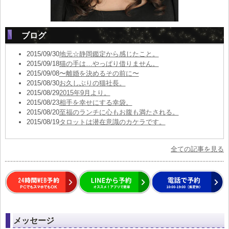
ブログ
2015/09/30
地元☆静岡鑑定から感じたこと。
2015/09/18
猫の手は…やっぱり借りません。
2015/09/08
〜離婚を決めるその前に〜
2015/08/30
お久しぶりの猫社長。
2015/08/29
2015年9月より。
2015/08/23
相手を幸せにする幸袋。
2015/08/20
至福のランチに心もお腹も満たされる。
2015/08/19
タロットは潜在意識のカケラです。
全ての記事を見る
メッセージ