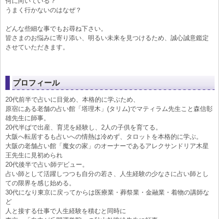
何に向いている？
うまく行かないのはなぜ？
どんな些細な事でもお尋ね下さい。
皆さまのお悩みに寄り添い、明るい未来を見つけるため、誠心誠意鑑定
させていただきます。
プロフィール
20代前半で占いに目覚め、本格的に学ぶため、
原宿にある老舗の占い館「塔理木」(タリム)でマティラム先生こと森信彰
雄先生に師事。
20代半ばで出産、育児を経験し、2人の子供を育てる。
大阪へ転居するも占いへの情熱は冷めず、タロットを本格的に学ぶ。
大阪の老舗占い館「魔女の家」のオーナーであるアレクサンドリア木星
王先生に見初められ
20代後半で占い師デビュー。
占い師として活躍しつつも自分の若さ、人生経験の少なさに占い師とし
ての限界を感じ始める。
30代になり東京に戻ってからは医療業・葬祭業・金融業・着物の講師な
ど
人と接する仕事で人生経験を積むと同時に