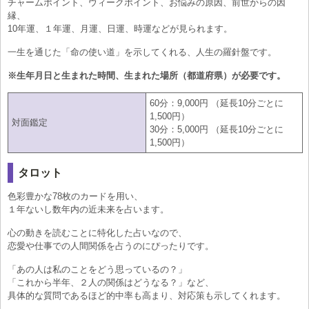
チャームポイント、ウィークポイント、お悩みの原因、前世からの因
縁、
10年運、１年運、月運、日運、時運などが見られます。
一生を通じた「命の使い道」を示してくれる、人生の羅針盤です。
※生年月日と生まれた時間、生まれた場所（都道府県）が必要です。
60分：9,000円 （延長10分ごとに
1,500円）
対面鑑定
30分：5,000円 （延長10分ごとに
1,500円）
タロット
色彩豊かな78枚のカードを用い、
１年ないし数年内の近未来を占います。
心の動きを読むことに特化した占いなので、
恋愛や仕事での人間関係を占うのにぴったりです。
「あの人は私のことをどう思っているの？」
「これから半年、２人の関係はどうなる？」など、
具体的な質問であるほど的中率も高まり、対応策も示してくれます。