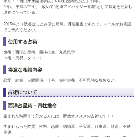
東京・「自由が丘開運学院」の秋山勉唯絵先生に師事。
40代、平成27年4月、改めて"開運アドバイザー青花"として鑑定を開始し
現在に至っている。
2015年より渋谷ほしよみ堂に所属。月曜担当ですので、メールかお電話
でご予約ください。
使用する占術
命術：西洋占星術、四柱推命、九星気学
卜術：周易、タロット
得意な相談内容
恋愛、結婚、人間関係、仕事、先祖供養、不可思議な現象など。
占術について
西洋占星術・四柱推命
生まれた時間まで分かる方には、断然オススメの占術です！！
生まれもった本質、性格、恋愛・結婚運、子宝運、仕事運、財運、不動
産運、