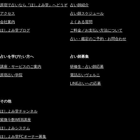
原宿で占いなら『ほしよみ堂』へどうぞ
占い師紹介
アクセス
占い師スケジュール
会社案内
よくある質問
ほしよみ堂ブログ
ご料金／お支払い方法について
占い・鑑定のご予約・お問合わせ
占いを学びたい方へ
占い師募集
講座・サービスのご案内
研修生・占い師応募
原宿占い学院
電話占いヴェルニ
LINE占いへの応募
その他
ほしよみ堂チャンネル
紫微斗数WEB講座
ほしよみシステム
ほしよみ堂FCオーナー募集