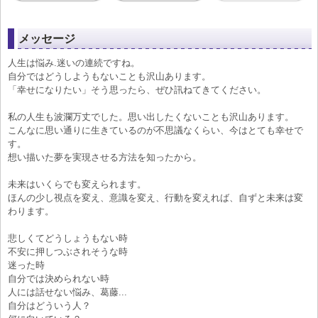
メッセージ
人生は悩み.迷いの連続ですね。
自分ではどうしようもないことも沢山あります。
「幸せになりたい」そう思ったら、ぜひ訊ねてきてください。
私の人生も波瀾万丈でした。思い出したくないことも沢山あります。
こんなに思い通りに生きているのが不思議なくらい、今はとても幸せで
す。
想い描いた夢を実現させる方法を知ったから。
未来はいくらでも変えられます。
ほんの少し視点を変え、意識を変え、行動を変えれば、自ずと未来は変
わります。
悲しくてどうしょうもない時
不安に押しつぶされそうな時
迷った時
自分では決められない時
人には話せない悩み、葛藤...
自分はどういう人？