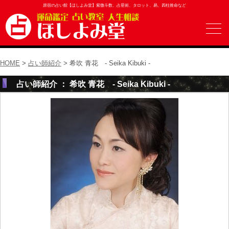
原宿の占い館【ほしよみ堂】紫微斗数、占星術、タロット、易、四柱推命など
HOME
>
占い師紹介
> 希吹 青花 - Seika Kibuki -
占い師紹介 ： 希吹 青花 - Seika Kibuki -