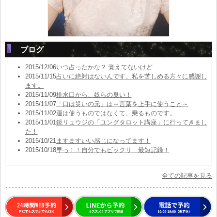
ブログ
2015/12/06
いつ占ったかな？ 覚えてないけど
2015/11/15
占いに絶対はないんです。私を苦しめる方々に感謝し
ます。
2015/11/09
排水口から、奴らの臭い！
2015/11/07
「口は災いの元」は～言葉を上手に使うこと～
2015/11/02
運は使うものではなくて、乗るものです。
2015/11/01
鏡リュウジの「ユングタロット講座」に行ってきまし
た！
2015/10/21
ますますいい感じになってます！
2015/10/18
早っ！！自分でもビックリ 最短記録！
全ての記事を見る