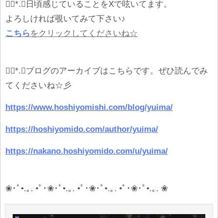
❁⃘*.ﾟ日頃感じていることを
X
で呟いてます。
よろしければ覗いてみて下さい
♪
こちら
をクリックしてくださいね☆
❁⃘*.ﾟブログのアーカイブはこちらです。ぜひ読んでみ
てくださいね
☆
彡
https://www.hoshiyomishi.com/blog/yuima/
https://hoshiyomido.com/author/yuima/
https://nakano.hoshiyomido.com/u/yuima/
❀
･ﾟ
•.
｡
. •
ﾟ･
❀
･ﾟ
•.
｡
. •
ﾟ･
❀
･ﾟ
•.
｡
. •
ﾟ･
❀
･ﾟ
•.
｡
. ❀