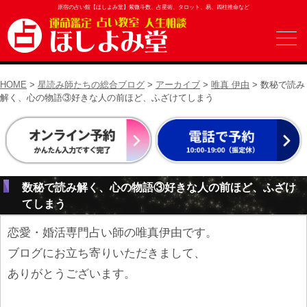
原宿の占い館【ほしよみ堂】紫微斗数、占星術、タロット、易、四柱推命など
HOME
>
星読み師たちの総合ブログ
>
アーカイブ
>
唯真 伊由
> 数秘で読み
解く、心の物語③好きな人の前ほど、ふざけてしまう
数秘で読み解く、心の物語③好きな人の前ほど、ふざけ
てしまう
恋愛・婚活専門占い師の唯真伊由です。
ブログにお立ち寄りいただきまして、
ありがとうございます。