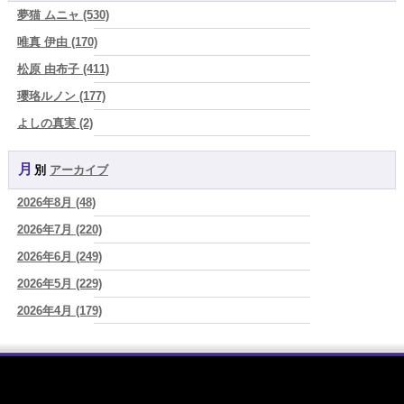
真寿の開運Cooking 鮭が教えてくれた、"積み重ねた先にある豊か
夢猫 ムニャ (530)
さ"
(プラタ 真寿)
唯真 伊由 (170)
2026/08/07
松原 由布子 (411)
『頑張って好かれる』を やめてみました。届いた 一通のメッセー
ジ。
(プラタ 真寿)
瓔珞ルノン (177)
2026/08/07
よしの真実 (2)
2026年8月8日 甲寅――自分の軸を持ちながら、世界と対話する日
(あ
YOSHIKI (58)
ぐり)
月別
アーカイブ
よみ (39)
2026/08/07
新しいことに触れると、自分の中の回路がひらく｜好奇心を持ち続け
2026年8月 (48)
一之森 陽柑 (26)
る楽しさ
(美月マーシャ)
2026年7月 (220)
椰奈空 (64)
2026/08/07
2026年8月7日 癸丑 自分を消さずに、調和を育てる日
2026年6月 (249)
(あぐり)
ワカリミ (1)
2026/08/07
2026年5月 (229)
神楽峰ヴィスカ (10)
時間は前に進んでいく。後悔は消せないけれど未来を変えていくこと
2026年4月 (179)
赤羽うさぎ (341)
ができる
(真巳華 - Mamika -)
2026年3月 (178)
海 (207)
2026/08/07
「いいお母さん」という仮面を外した日に、鏡の中に立っていたのは
2026年2月 (180)
梅星沢庵 (67)
誰でしたか」
(芽百マミム)
2026年1月 (200)
藤間 由奈 (31)