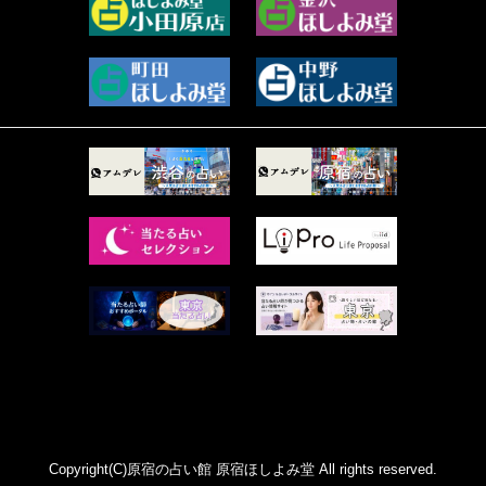
2023年6月 (73)
プラタ 真寿 (165)
2023年5月 (67)
紅月Luru (5)
2023年4月 (73)
ルーカス伽豆海 (1111)
2023年3月 (92)
鈴木 リンダ (264)
2023年2月 (99)
レモネード (102)
2023年1月 (96)
才谷クララ (95)
2022年12月 (72)
木杉泉風 (116)
2022年11月 (72)
桐野有民 (31)
2022年10月 (87)
月夜巳キメラ (4)
2022年9月 (85)
菊地柚姫 (78)
2022年8月 (89)
鍋島菊歌 (319)
2022年7月 (92)
希吹 青花 (33)
2022年6月 (53)
カァリィ (47)
2022年5月 (107)
かんだ ななみ (137)
Copyright(C)原宿の占い館 原宿ほしよみ堂 All rights reserved.
2022年4月 (81)
レイモンド翔 (46)