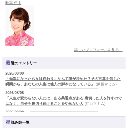
唯真 伊由
詳しいプロフィールを見る。
最近のエントリー
2026/08/08
「母親になったら女は終わり』なんて誰が決めた？その言葉を信じた
瞬間から、あなたの人生は他人の脚本になっている」
(芽百マミム)
2026/08/08
「人生が変わらない人には、ある共通点がある 裏切った人を許すので
はなく、自分を裏切り続けることをやめない人
(芽百マミム)
2026/08/08
生きづらさと恋愛の悩みを繰り返すあなたへ
(紅月Luru)
星読み師一覧
2026/08/08