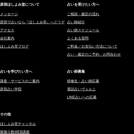
原宿ほしよみ堂について
占いを受けたい方へ
2025年12月 (201)
橘メルロ (7)
2025年11月 (252)
メッセージ
ご相談・鑑定の流れ
鈴喜みわこ (8)
原宿で占いなら『ほしよみ堂』へどうぞ
占い師紹介
2025年10月 (242)
鯖ノ実 ソニン (19)
アクセス
占い師スケジュール
2025年9月 (196)
愛音ソナタ (16)
会社案内
よくある質問
2025年8月 (182)
紫村 明世 (34)
ほしよみ堂ブログ
ご料金／お支払い方法について
2025年7月 (192)
豊玉識 (2)
占い・鑑定のご予約・お問合わせ
2025年6月 (126)
妙見旬香 (166)
2025年5月 (43)
サーペント (92)
占いを学びたい方へ
占い師募集
2025年4月 (68)
里村 天胡 (107)
講座・サービスのご案内
研修生・占い師応募
2025年3月 (67)
さてら (94)
原宿占い学院
電話占いヴェルニ
2025年2月 (50)
紗莉紗 もも (149)
LINE占いへの応募
2025年1月 (48)
碧斗 彩良 (343)
2024年12月 (57)
桜望巴千 (270)
その他
2024年11月 (38)
綺咲みゆき (22)
ほしよみ堂チャンネル
2024年10月 (36)
比呂 酒井 (59)
紫微斗数WEB講座