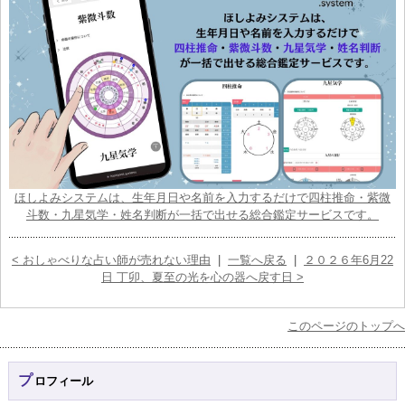
ほしよみシステムは、生年月日や名前を入力するだけで四柱推命・紫微
斗数・九星気学・姓名判断が一括で出せる総合鑑定サービスです。
< おしゃべりな占い師が売れない理由
|
一覧へ戻る
|
２０２６年6月22
日 丁卯、夏至の光を心の器へ戻す日 >
このページのトップへ
プロフィール