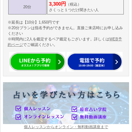
3,300円
（税込）
20分
さくっと１つだけ聞きたい人
※延長は【10分】1,650円です
※20分プランは指名予約ができません。直接ご来店時にお申し込み
ください
※時間内に2人を鑑定するペア鑑定もございます。詳しくは
WEB予
約ページ
でご確認ください。
個人レッスンからオンライン・無料動画講座まで