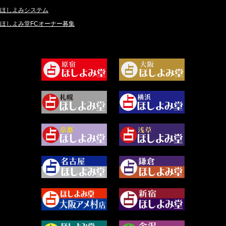
2024年9月 (39)
ロザリン (157)
ほしよみシステム
ほしよみ堂FCオーナー募集
2024年8月 (45)
坂宮 鈴果 (82)
2024年7月 (78)
白金澪羅 (80)
2024年6月 (62)
坂本レイコ (19)
2024年5月 (92)
尾羽奈美海 (95)
2024年4月 (50)
むらさきちゃん (128)
2024年3月 (49)
藻那ムール (2)
2024年2月 (40)
雪ヶ谷 モモン (4)
2024年1月 (63)
白丸モカ (180)
2023年12月 (86)
水浅葱 旬時 (150)
2023年11月 (67)
阿佐霧 峰麿 (37)
2023年10月 (36)
源 彩乃 (65)
2023年9月 (37)
美月マーシャ (212)
2023年8月 (46)
芽百マミム (741)
2023年7月 (59)
真巳華 - Mamika - (268)