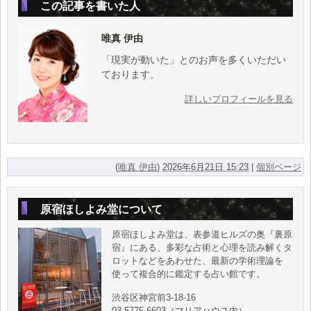
この記事を書いた人
唯真 伊由
「現実が動いた」とのお声を多くいただい
ております。
詳しいプロフィールを見る
(
唯真 伊由
)
2026年6月21日 15:23
|
個別ページ
原宿ほしよみ堂について
原宿ほしよみ堂は、表参道ヒルズの奥『裏原
宿』にある、多彩な占術と心理を読み解くタ
ロットなどをあわせた、最新の学術理論を
使って複合的に鑑定する占い館です。
渋谷区神宮前3-18-16
03-5775-6603（マリアハウス内）