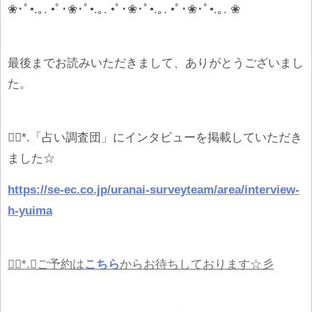
❀
･ﾟ
•.
｡
. •
ﾟ･
❀
･ﾟ
•.
｡
. •
ﾟ･
❀
･ﾟ
•.
｡
. •
ﾟ･
❀
･ﾟ
•.
｡
. ❀
最後までお読みいただきまして、ありがとうございまし
た。
❁⃘*.「占い調査団」にインタビューを掲載していただき
ました
☆
https://se-ec.co.jp/uranai-surveyteam/area/interview-
h-yuima
❁⃘*.ﾟご予約は
こ
ちら
からお待ちしております☆彡